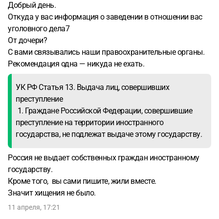
Добрый день.
дочери. Никто за это время со мной не связывался . Но
Откуда у вас информация о заведении в отношении вас
через знакомых узнала что меня вызывают в суд в июне
уголовного дела7
и если я не являюсь,то подадут в международный розыск.
От дочери?
Я ехать вовсе не хочу, вообще удивлена на каком
С вами связывались наши правоохранительные органы.
основании открыли уголовное дело? Без каких либо
Рекомендация одна — никуда не ехать.
доказательств. Ни денег ни драгоценностей у него не
было. Жил очень скромно. Я ему материально помогала,
УК РФ Статья 13. Выдача лиц, совершивших
если это было необходимо.. хотелось бы знать какие
преступление
риски у меня если я все таки не полечу. Это очень
1. Граждане Российской Федерации, совершившие
затратно. Я не говорю на турецком.
преступление на территории иностранного
Адвокат+переводчик+ жилье я даже не представляю во
государства, не подлежат выдаче этому государству.
сколько это мне выйдет
Россия не выдает собственных граждан иностранному
государству.
Кроме того, вы сами пишите, жили вместе.
Значит хищения не было.
11 апреля, 17:21