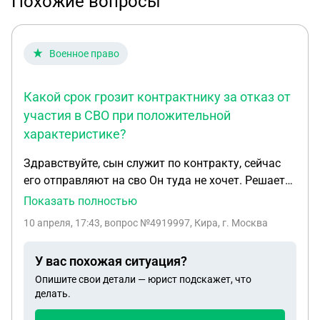
Похожие вопросы
Военное право
Какой срок грозит контрактнику за отказ от
участия в СВО при положительной
характеристике?
Здравствуйте, сын служит по контракту, сейчас
его отправляют на сво Он туда не хочет. Решается
вопрос о возбуждении уголовного дела, скажите
Показать полностью
пожалуйста какой срок он может получить, при
10 апреля, 17:43
, вопрос №4919997, Кира, г. Москва
положительной характеристики?
У вас похожая ситуация?
Опишите свои детали — юрист подскажет, что
делать.