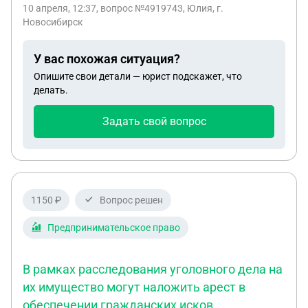
давлением, присутствовал назначенный адвокат
10 апреля, 12:37
, вопрос №4919743, Юлия, г.
(адвокат который не защищал права а просто
Новосибирск
присутствовал и ставил подписи) когда пришло
осознание само оговора, был нанят адвокат,
У вас похожая ситуация?
прошли очные ставки, следствие, была подана
Опишите свои детали — юрист подскажет, что
жалобы в прокуратуру на основании
делать.
недопустимых первоначальных показаний, и
возбуждению уголовного дела, прокуратура
Задать свой вопрос
отказала в жалобе, что делать дальше?
1150 ₽
Вопрос решен
Предпринимательское право
В рамках расследования уголовного дела на
их имущество могут наложить арест в
обеспечении гражданских исков