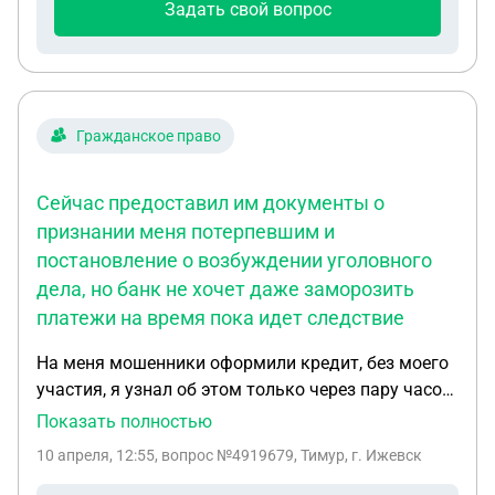
Задать свой вопрос
Гражданское право
Сейчас предоставил им документы о
признании меня потерпевшим и
постановление о возбуждении уголовного
дела, но банк не хочет даже заморозить
платежи на время пока идет следствие
На меня мошенники оформили кредит, без моего
участия, я узнал об этом только через пару часов,
Т банк никак со мной не связывался уточнить я
Показать полностью
ли это. Сразу написал в полицию. Сейчас
10 апреля, 12:55
, вопрос №4919679, Тимур, г. Ижевск
предоставил им документы о признании меня