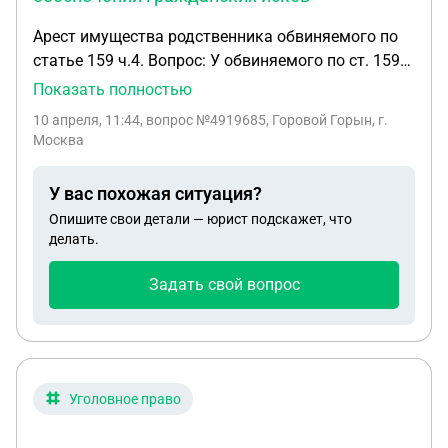
Арест имущества родственника обвиняемого по
статье 159 ч.4. Вопрос: У обвиняемого по ст. 159
ч4, есть родственники - не материально
Показать полностью
ответственные по долгам (мать, отец). В рамках
10 апреля, 11:44
, вопрос №4919685, Горовой Горын, г.
расследования уголовного дела на их имущество
Москва
могут наложить арест в обеспечении
гражданских исков. Имущество у родственников
У вас похожая ситуация?
разное - недвижимость, в том числе
Опишите свои детали — юрист подскажет, что
коммерческая, используемая под сдачу в аренду
делать.
от лица ИП, сами расчетные счета ИП, банковские
депозиты (на физическое лицо), акции на
Задать свой вопрос
брокерском счете. Вопрос - есть ли практика , на
какое имущество из перечисленных чаще всего
накладывается арест?
Уголовное право