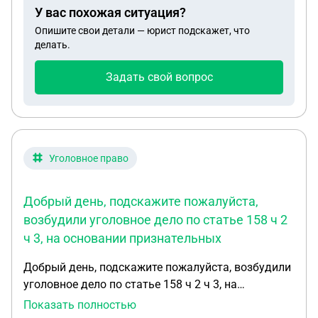
потерпевшим и постановление о возбуждении
У вас похожая ситуация?
уголовного дела, но банк не хочет даже
Опишите свои детали — юрист подскажет, что
заморозить платежи на время пока идет
делать.
следствие.
Задать свой вопрос
Уголовное право
Добрый день, подскажите пожалуйста,
возбудили уголовное дело по статье 158 ч 2
ч 3, на основании признательных
Добрый день, подскажите пожалуйста, возбудили
уголовное дело по статье 158 ч 2 ч 3, на
основании признательных показаний, данные под
Показать полностью