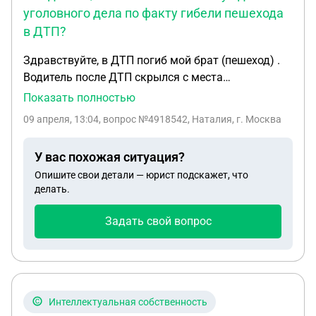
уголовного дела по факту гибели пешехода
в ДТП?
Здравствуйте, в ДТП погиб мой брат (пешеход) .
Водитель после ДТП скрылся с места
преступоения. После проведения экспертизы
Показать полностью
машины через 8 месяцев нам отказали в
09 апреля, 13:04
, вопрос №4918542, Наталия, г. Москва
возбуждении уголовного дела. Как быть?
У вас похожая ситуация?
Опишите свои детали — юрист подскажет, что
делать.
Задать свой вопрос
Интеллектуальная собственность