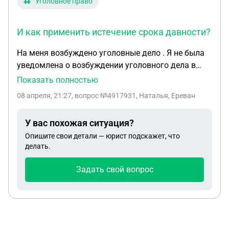
Уголовное право
И как применить истечение срока давности?
На меня возбуждено уголовные дело . Я не была
уведомлена о возбуждении уголовного дела в
установленном порядке. Еще до момента
Показать полностью
возбуждения уголовного дела я находилась за
08 апреля, 21:27
, вопрос №4917931, Наталья, Ереван
границей и до настоящего времени я не в РФ. Тем
не менее, как мне сказали, я оказывается уже год
У вас похожая ситуация?
нахожусь в федеральном розыске (нельзя
Опишите свои детали — юрист подскажет, что
выезжать из РФ). Срок исковой давности по дело
делать.
заканчивается через неделю. Но следствие
приостановило дело. Как мне доказать, что я не
Задать свой вопрос
знала о возбужденном уголовном деле? И как
применить истечение срока давности?