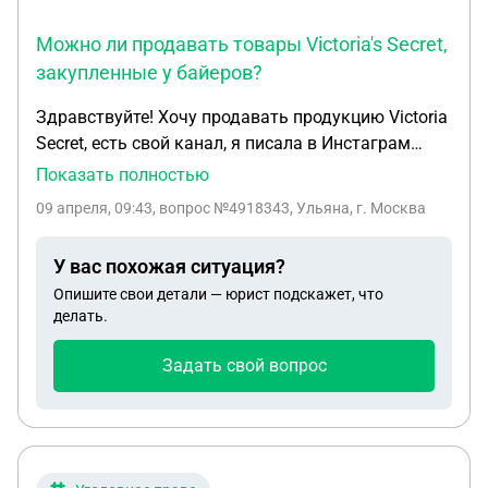
Можно ли продавать товары Victoria's Secret,
закупленные у байеров?
Здравствуйте! Хочу продавать продукцию Victoria
Secret, есть свой канал, я писала в Инстаграм
самой продукцию, но мало вероятности, что
Показать полностью
ответит. Можно будет закупаться у байеров
09 апреля, 09:43
, вопрос №4918343, Ульяна, г. Москва
victoria secret и продавать товары в своем
магазине, чтобы не было уголовного дела?
У вас похожая ситуация?
Опишите свои детали — юрист подскажет, что
делать.
Задать свой вопрос