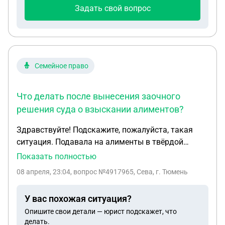
Задать свой вопрос
Семейное право
Что делать после вынесения заочного
решения суда о взыскании алиментов?
Здравствуйте! Подскажите, пожалуйста, такая
ситуация. Подавала на алименты в твёрдой
денежной сумме ещё 10.02. Было заседание 31.03.
Показать полностью
Бывший супруг не явился. Приняли заочное
08 апреля, 23:04
, вопрос №4917965, Сева, г. Тюмень
удовлетворительное решение. Какие теперь
дальнейшее решения? Мне в соц.защиту нужно
У вас похожая ситуация?
донести приказ или решение суда по алиментам,
Опишите свои детали — юрист подскажет, что
а я незнаю, когда я получу доказательство, что на
делать.