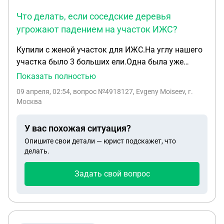
тишина.Подскажите пожалуйста,правомочны ли
Что делать, если соседские деревья
мои требования на возврат денег за
угрожают падением на участок ИЖС?
экспертизу,если да,то каковы мои дальнейшие
действия?
Купили с женой участок для ИЖС.На углу нашего
участка было 3 больших ели.Одна была уже
упавшая (возможно из-за попадания молнии).Две
Показать полностью
мы спилили.Рядом(на прилегающем углу
09 апреля, 02:54
, вопрос №4918127, Evgeny Moiseev, г.
соседского участка) растут вплотную еще 5 елей
Москва
высотой более 20 метров,при сильном ветре их
достаточно сильно наклоняет.В случае падения
У вас похожая ситуация?
они достанут до нашего будущего
Опишите свои детали — юрист подскажет, что
дома.Соседский участок не используется,какие
делать.
мои действия,чтобы обезопасить себя?
Задать свой вопрос