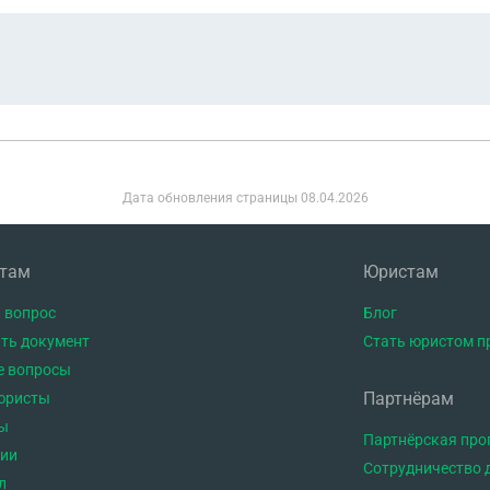
Дата обновления страницы
08.04.2026
нтам
Юристам
 вопрос
Блог
ть документ
Стать юристом п
е вопросы
Партнёрам
юристы
ы
Партнёрская пр
тии
Сотрудничество 
л