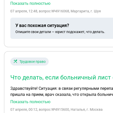
сейчас находится в процессе банкротства. Все счета
Показать полностью
виде ИП.
07 апреля, 12:48
, вопрос №4916068, Маргарита, г. Шуя
У вас похожая ситуация?
Опишите свои детали — юрист подскажет, что делать.
Трудовое право
Что делать, если больничный лист
Здравствуйте! Ситуация: в связи регулярными перепадами давления записалась к терапевту в платную клинику по полису ДМС на 21 марта. В день запист
пришла на прием, врач сказала, что открыла больничн
документы в кадры. Оформили соответствующим образом
Показать полностью
мои дальнейшие действия? Три дня! в пустоту: ни опл
07 апреля, 00:12
, вопрос №4915600, Наталья, г. Москва