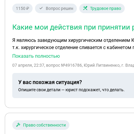
1150 ₽
Вопрос решен
Трудовое право
Какие мои действия при принятии 
Я являюсь заведующим хирургическим отделением Кр
т.к. хирургическое отделение сливается с кабинетом гематологии и о
право, т.к. являюсь врачом 3-х специальностей (по
Показать полностью
преимущественному праву для рассмотрения 2-х канди
07 апреля, 22:37
, вопрос №4916786, Юрий Литвиненко, г. Вл
главного врача (не сокращается). Сохраняется ли моя должность при данной реорганизации. Какие действия администрации должны быть проведены, кто
должен быть членом комиссии по преимущественному праву, должен 
У вас похожая ситуация?
решения не в мою пользу.
Опишите свои детали — юрист подскажет, что делать.
Право собственности