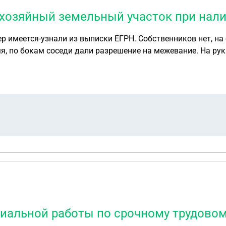
схозяйный земельный участок при нал
р имеется-узнали из выписки ЕГРН. Собственников нет, на 
мя, по бокам соседи дали разрешение на межевание. На рук
вия мне сделать, чтобы земля была в моей собственности
сть земли 5200 по документам.
циальной работы по срочному трудовом