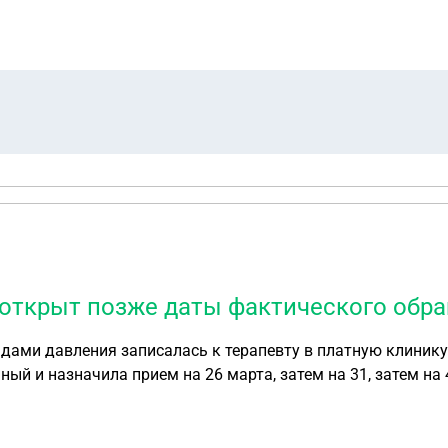
 в банках оформлены на меня, включая кредиты, которые бра
 открыт позже даты фактического обра
ый и назначила прием на 26 марта, затем на 31, затем на 
. НО! Выяснилось, что листок нетрудоспособности был откры
аты за эти три дня по больничному, ни зарплаты за эти дн