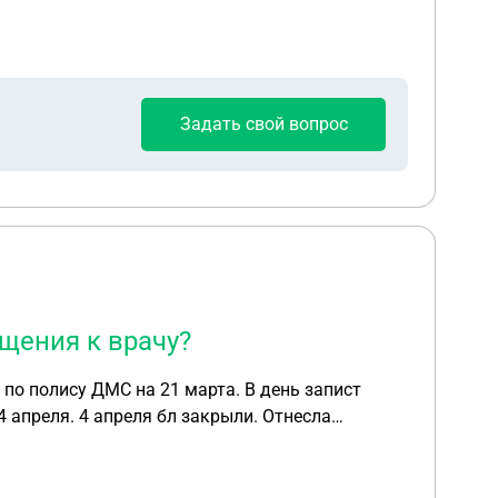
л он под своё дело, которое так же на мне в
Задать свой вопрос
щения к врачу?
4 апреля. 4 апреля бл закрыли. Отнесла
т не по факту 21 марта, а 24-го. Какие
и, плюс вероятность прогулов.