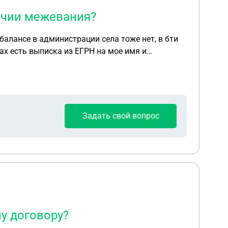
ичии межевания?
балансе в администрации села тоже нет, в бти
ах есть выписка из ЕГРН на мое имя и
? Идти в сельский совет администрации? Какие
Задать свой вопрос
у договору?