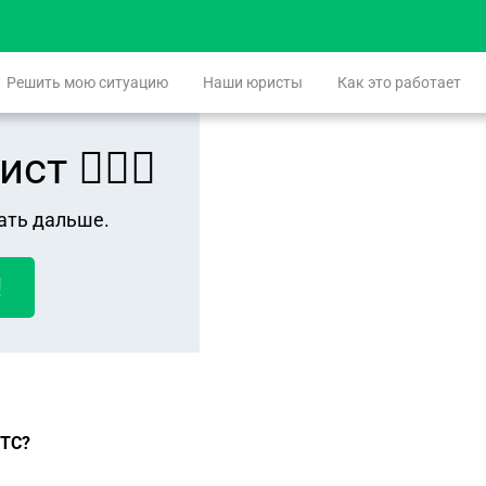
Решить мою ситуацию
Наши юристы
Как это работает
 👨🏻‍⚖️
ать дальше.
!
ПТС?