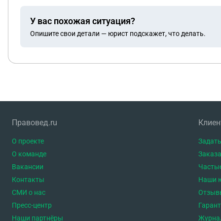
У вас похожая ситуация?
Опишите свои детали — юрист подскажет, что делать.
Правовед.ru
Клие
О проекте
Задать
О команде
Заказа
Вакансии
Часты
Контакты
Наши 
СМИ о нас
Отзыв
Пресс-центр
Гаран
Наши партнёры
Журна