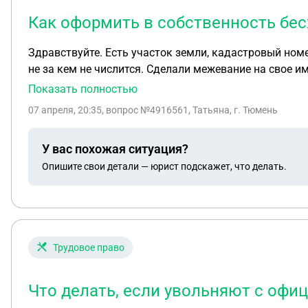
Как оформить в собственность бе
Здравствуйте. Есть участок земли, кадастровый номе
не за кем не числится. Сделали межевание на свое и
межевание тоже на мое имя, какие дальнейшие дейст
Показать полностью
тогда нужны документы от них? Кадастровая стоимо
07 апреля, 20:35
, вопрос №4916561, Татьяна, г. Тюмень
У вас похожая ситуация?
Опишите свои детали — юрист подскажет, что делать.
Трудовое право
Что делать, если увольняют с офи