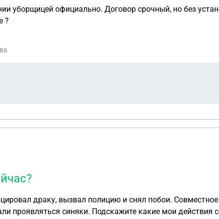
нии уборщицей официально. Договор срочный, но без уста
е ?
ква
ейчас?
цировал драку, вызвал полицию и снял побои. Совместное
али проявляться синяки. Подскажите какие мои действия се