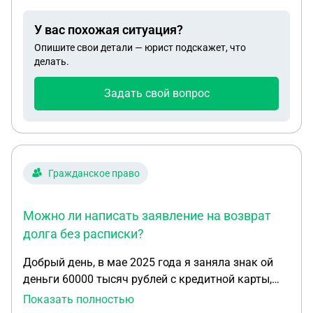
исполнительном сборе , но вот вопрос прав ли
пристав ? Т.к. ставка в 2025 была 7%, а в 2026
У вас похожая ситуация?
12% стала, когда пристав должен был по закону
Опишите свои детали — юрист подскажет, что
это сделать? Не в течении 2-х месяцев того года?
делать.
Долг не погашен, дело не закрыто еще.
Задать свой вопрос
Гражданское право
Можно ли написать заявление на возврат
долга без расписки?
Добрый день, в мае 2025 года я заняла знак ой
деньги 60000 тысяч рублей с кредитной карты,
деньги отдала наличными, до февраля 2026 года
Показать полностью
вносила минимальные платежи, бывало с