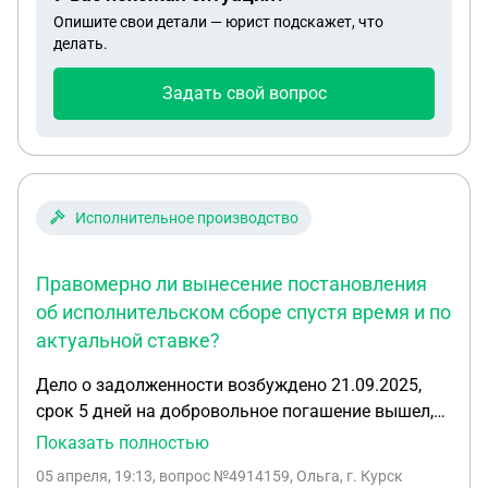
Опишите свои детали — юрист подскажет, что
делать.
Задать свой вопрос
Исполнительное производство
Правомерно ли вынесение постановления
об исполнительском сборе спустя время и по
актуальной ставке?
Дело о задолженности возбуждено 21.09.2025,
срок 5 дней на добровольное погашение вышел,
но пристав не вынес исполнительный сбор . В
Показать полностью
2026 году 01.04.2026 получили постановление об
05 апреля, 19:13
, вопрос №4914159, Ольга, г. Курск