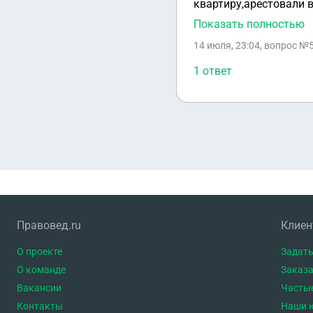
квартиру,арестовали в
предоставили справку 
Показать полностью
оплате на каждого.
14 июля, 23:04
, вопрос №
1 ответ
Правовед.ru
Клие
О проекте
Задать
О команде
Заказа
Вакансии
Часты
Контакты
Наши 