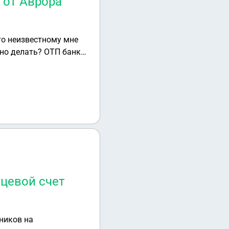
 от Аврора
ом в несуществующем
овать, не хочу ждать
ицевой счет
ников на