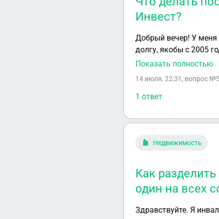
Что делать по
Инвест?
Добрый вечер! У меня арестовали счета по заявлению Аврора инвест по какому-то неизвестному мне
долгу, якобы с 2005 года. Сейчас я получила отмену приказа. Что мне сейчас нужно дел
на который они ссыла
Показать полностью
на сегодняшний день Инвестсбербанке. Информации не
14 июля, 22:31
, вопрос №
задолженность. Креди
их иска в мой адрес.
1 ответ
Недвижимость
Как разделить
один на всех 
Здравствуйте. Я инва