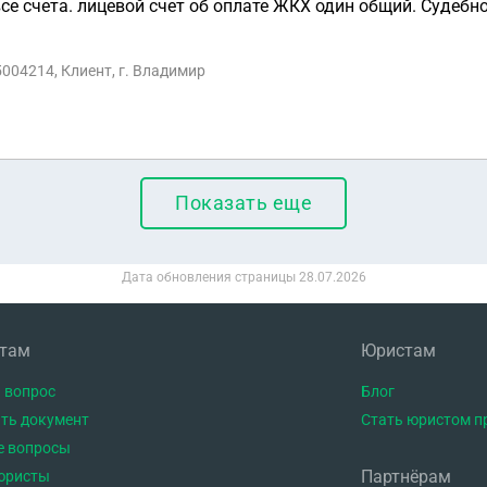
се счета. лицевой счет об оплате ЖКХ один общий. Судебн
об оплате с лицевого счета,она утверждает что это общий,
5004214, Клиент, г. Владимир
Показать еще
Дата обновления страницы
28.07.2026
нтам
Юристам
 вопрос
Блог
ть документ
Стать юристом п
е вопросы
Партнёрам
юристы