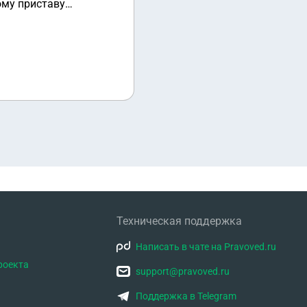
ому приставу
а ей нужна справка об
Техническая поддержка
Написать в чате на Pravoved.ru
роекта
support@pravoved.ru
Поддержка в Telegram