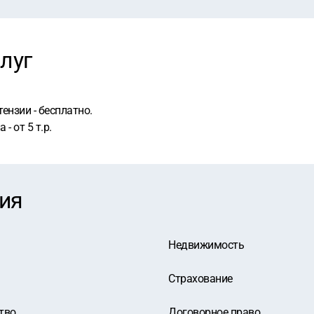
луг
ензии - бесплатно.
- от 5 т.р.
ия
Недвижимость
Страхование
тво
Договорное право