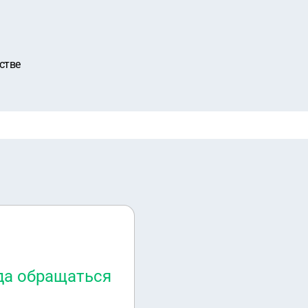
стве
да обращаться