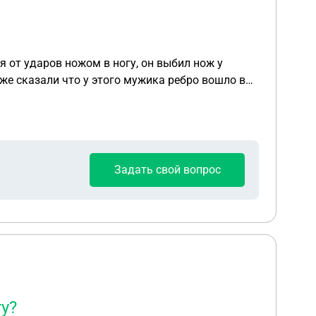
я от ударов ножом в ногу, он выбил нож у
уже сказали что у этого мужика ребро вошло в
ик который считается потерпевшим через 3 дня
 сам спровацировал конфликт! Сын тоже ранее
ий первый накинулся! Как может быть при этом
Задать свой вопрос
у?