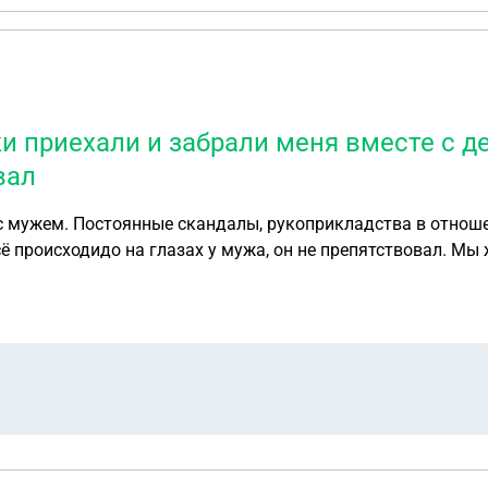
и приехали и забрали меня вместе с д
вал
с мужем. Постоянные скандалы, рукоприкладства в отноше
сё происходидо на глазах у мужа, он не препятствовал. Мы
в полицию и органы опеки о том что я без его разрешения 
. Чем мне это грозит? Детям 14 лет, 12 лет, 3 года и 1 год