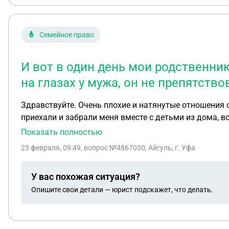
Семейное право
И вот в один день мои родственник
на глазах у мужа, он не препятство
Здравствуйте. Очень плохие и натянутые отношения 
приехали и забрали меня вместе с детьми из дома, в
родственников. Муж звонит и говорит что он заявит 
Показать полностью
инициативы с его стороны встретится с детьми не было
23 февраля, 09:49
, вопрос №4867030, Айгуль, г. Уфа
У вас похожая ситуация?
Опишите свои детали — юрист подскажет, что делать.