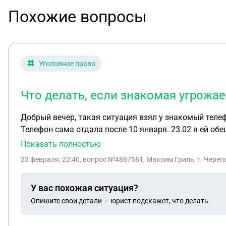
Похожие вопросы
Уголовное право
Что делать, если знакомая угрожае
Добрый вечер, такая ситуация взял у знакомый телеф
Телефон сама отдала после 10 января. 23.02 я ей обе
Есть 6 тыс на карте и могу перевести. На , что мне с
Показать полностью
есть. Теперь говорит что если до 1 марта не отдам в
23 февраля, 22:40
, вопрос №4867561, Максим Гриль, г. Череп
У вас похожая ситуация?
Опишите свои детали — юрист подскажет, что делать.