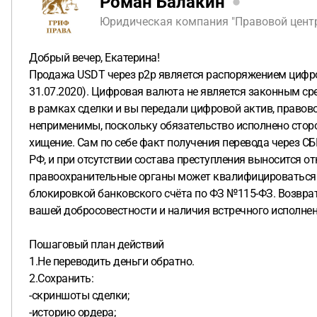
Роман Балакин
Юридическая компания "Правовой центр 
Добрый вечер, Екатерина!
Продажа USDT через p2p является распоряжением цифро
31.07.2020). Цифровая валюта не является законным ср
в рамках сделки и вы передали цифровой актив, правово
неприменимы, поскольку обязательство исполнено сторо
хищение. Сам по себе факт получения перевода через СБ
РФ, и при отсутствии состава преступления выносится от
правоохранительные органы может квалифицироваться ка
блокировкой банковского счёта по ФЗ №115-ФЗ. Возвра
вашей добросовестности и наличия встречного исполнен
Пошаговый план действий
1.Не переводить деньги обратно.
2.Сохранить:
-скриншоты сделки;
-историю ордера;