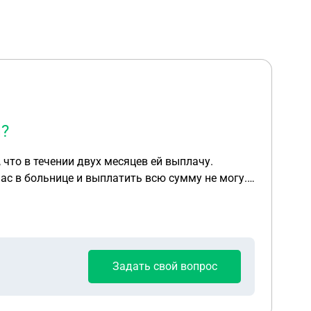
н?
 что в течении двух месяцев ей выплачу.
йчас в больнице и выплатить всю сумму не могу.
. Хотя срок у нас 2 месяца. В переписке все
т. Хотя уже были переводы за него и есть
т что она напишет заявление в полицию по статье о мошенничестве. Что делать ?
Задать свой вопрос