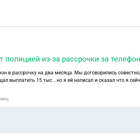
т полицией из-за рассрочки за телефо
он в рассрочку на два месяца. Мы договорились совестно,
щал выплатить 15 тыс. , но я ей написал и сказал что я се
тала говорить что ей нужны сегодня деньги и остаток 1 марта
сю сумму то чтобы я ей возвращал телефон и она его продас
овец
комментарии в платежах. Что 8 марта я полностью верну всю сумму. Говори