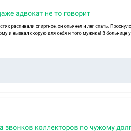
даже адвокат не то говорит
тях распивали спиртное, он опьянел и лег спать. Проснулс
дому и вызвал скорую для себя и того мужика! В больнице 
 полицию! Там следователь вменила ст 111. ч 1. Этот муж
дим не один раз, и заявление писать не стал.Говорит что
ном опьянении , ну она также подтвердила что потерпевш
щаться если даже адвокат не то говорит!
за звонков коллекторов по чужому долг