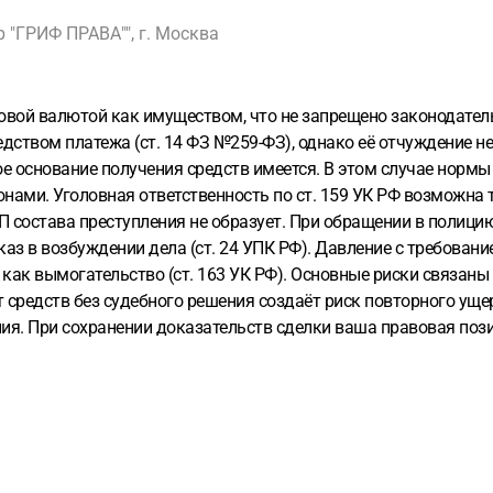
"ГРИФ ПРАВА"", г. Москва
вой валютой как имуществом, что не запрещено законодательс
едством платежа (ст. 14 ФЗ №259-ФЗ), однако её отчуждение н
е основание получения средств имеется. В этом случае нормы 
нами. Уголовная ответственность по ст. 159 УК РФ возможна
П состава преступления не образует. При обращении в полици
каз в возбуждении дела (ст. 24 УПК РФ). Давление с требован
к вымогательство (ст. 163 УК РФ). Основные риски связаны н
т средств без судебного решения создаёт риск повторного ущ
ия. При сохранении доказательств сделки ваша правовая пози