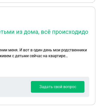
етьми из дома, всё происходидо
нии меня. И вот в один день мои родственники
 живем с детьми сейчас на квартире
увезла детей и запрещаю им видится. Хотя
, все дети общие
Задать свой вопрос