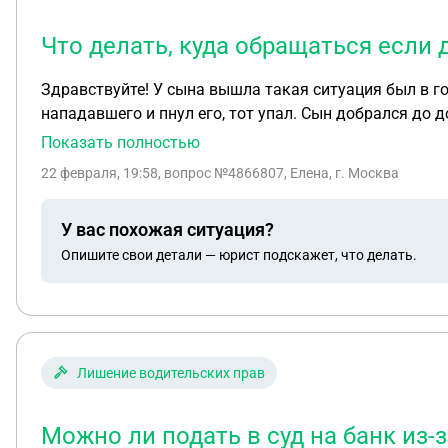
Что делать, куда обращаться если 
Здравствуйте! У сына вышла такая ситуация был в гос
нападавшего и пнул его, тот упал. Сын добрался до 
легкое. Сына после оказания помощи сразу забрали в
Показать полностью
ушол с больницы своими ногами! Потерпевший был су
22 февраля, 19:58
, вопрос №4866807, Елена, г. Москва
судим! Свидетель женщина там была тоже в алкоголь
ст 111.ч 1 это же умышленное! Что делать, куда обра
У вас похожая ситуация?
Опишите свои детали — юрист подскажет, что делать.
Лишение водительских прав
Можно ли подать в суд на банк из-