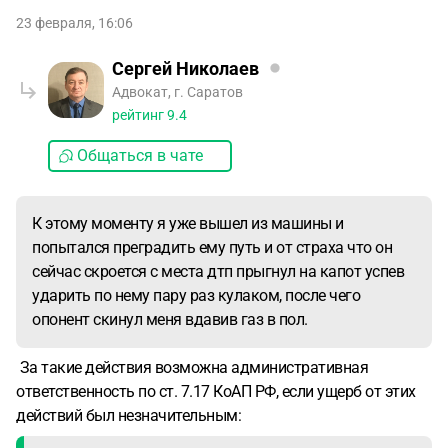
Неужели каждому позволено меня подрезать,
правоцировать, нарушать мои границы а потом получив
23 февраля, 16:06
отпор бежать в полицию и писать заявление? Да, я повёл
Сергей Николаев
себя не корректно моё подавленное эмоциональное
Адвокат, г. Саратов
состояние тоже меня наверно никак не оправдывает, на
рейтинг
9.4
тот момент я будто взорвался. Узнал я о том, что опонент
написал на меня заявление в полицию из паблика города,
Общаться в чате
куда он любезно выложил видео чтобы предать огласке и
естественно фрагменты данного видео выставляют меня
не в лучшем свете.
К этому моменту я уже вышел из машины и
попытался преградить ему путь и от страха что он
сейчас скроется с места дтп прыгнул на капот успев
ударить по нему пару раз кулаком, после чего
опонент скинул меня вдавив газ в пол.
За такие действия возможна административная
ответственность по ст. 7.17 КоАП РФ, если ущерб от этих
действий был незначительным: