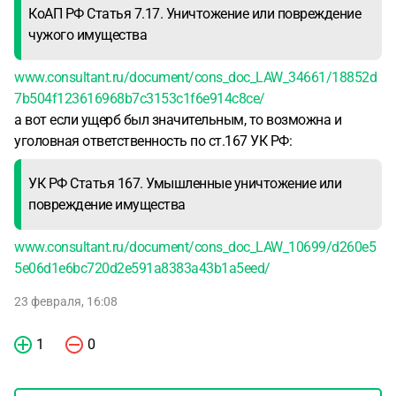
КоАП РФ Статья 7.17. Уничтожение или повреждение
чужого имущества
www.consultant.ru/document/cons_doc_LAW_34661/18852d
7b504f123616968b7c3153c1f6e914c8ce/
а вот если ущерб был значительным, то возможна и
уголовная ответственность по ст.167 УК РФ:
УК РФ Статья 167. Умышленные уничтожение или
повреждение имущества
www.consultant.ru/document/cons_doc_LAW_10699/d260e5
5e06d1e6bc720d2e591a8383a43b1a5eed/
23 февраля, 16:08
1
0