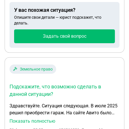
совсем нету. Сказали завтра придут и будут
У вас похожая ситуация?
разбиратся.
Опишите свои детали — юрист подскажет, что
делать.
Задать свой вопрос
Земельное право
Подскажите, что возможно сделать в
данной ситуации?
Здравствуйте. Ситуация следующая. В июле 2025
решил приобрести гараж. На сайте Авито было
найдено объявление о продажи гаража.
Показать полностью
Встретились с продавцом, осмотрели гараж - всё