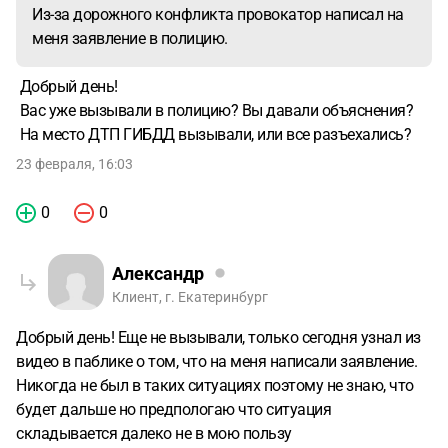
Из-за дорожного конфликта провокатор написал на
видимых повреждений. Увидев что произошло дтп я
меня заявление в полицию.
включил аварийную сигнализацию, после чего опонент
сдал назад и решил уехать с места дтп. К этому моменту
Добрый день!
я уже вышел из машины и попытался преградить ему
Вас уже вызывали в полицию? Вы давали объяснения?
путь и от страха что он сейчас скроется с места дтп
На место ДТП ГИБДД вызывали, или все разъехались?
прыгнул на капот успев ударить по нему пару раз
кулаком, после чего опонент скинул меня вдавив газ в
23 февраля, 16:03
пол. Регистратора при этом в моём автомобиле не было.
Естественно отойдя от ситуации, я понял, что стал просто
0
0
жертвой правокатора который воспользовался моим
нестабильным эмоциональным состоянтем в данный
Александр
момент времени. Понимаю что придётся понести
Клиент, г. Екатеринбург
ответственность за возможную порчу имущества если
таковая действительно присутствует. Но как теперь быть
Добрый день! Еще не вызывали, только сегодня узнал из
с данным провокатором? Как я сказал ранее, записи с
видео в паблике о том, что на меня написали заявление.
регистратора у меня нет и сложно будет что-то доказать и
Никогда не был в таких ситуациях поэтому не знаю, что
показать с чего вообще начался весь конфликт. Как мне
будет дальше но предпологаю что ситуация
хотя бы морально защитить себя в данной ситуации?
складывается далеко не в мою пользу