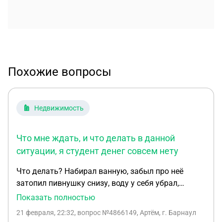
Похожие вопросы
Недвижимость
Что мне ждать, и что делать в данной
ситуации, я студент денег совсем нету
Что делать? Набирал ванную, забыл про неё
затопил пивнушку снизу, воду у себя убрал,
сходил вниз, сказали обвалился частично
Показать полностью
потолок, и с проводкой проблемы. что мне ждать,
21 февраля, 22:32
, вопрос №4866149, Артём, г. Барнаул
и что делать в данной ситуации, я студент денег