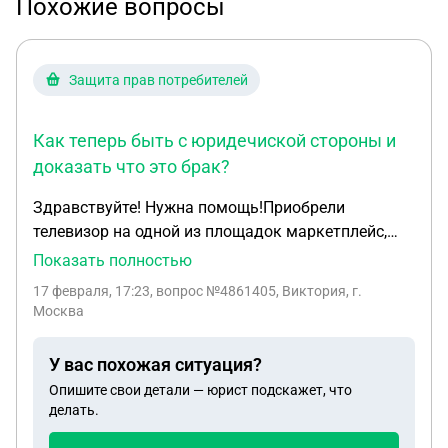
Похожие вопросы
Защита прав потребителей
Как теперь быть с юридечиской стороны и
доказать что это брак?
Здравствуйте! Нужна помощь!Приобрели
телевизор на одной из площадок маркетплейс,
новый на гарантии. И к нему же дополнительно
Показать полностью
прибрели защитный экран, телевизор не
17 февраля, 17:23
, вопрос №4861405, Виктория, г.
устанавливали, так как ждали защитный экран.
Москва
При первичном осмотре на пвз дефекты не
обнаружили, так как телевизор под защитной
У вас похожая ситуация?
пленкой был. Вчера после установки защитного
Опишите свои детали — юрист подскажет, что
экрана (устанавливали сами),и после установки
делать.
на кронштейн на стену, включили телевизор и у
него по экрану обнаружили полосы, защитный