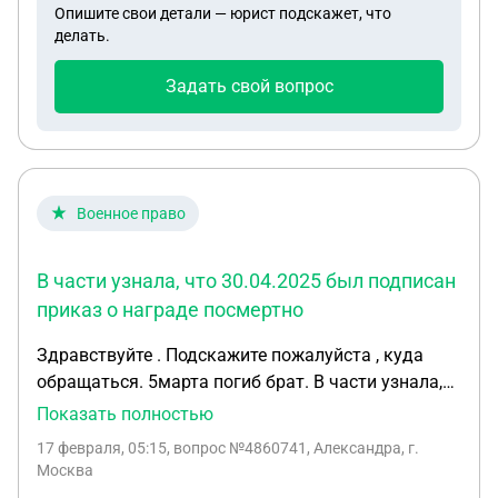
Опишите свои детали — юрист подскажет, что
делать.
Задать свой вопрос
Военное право
В части узнала, что 30.04.2025 был подписан
приказ о награде посмертно
Здравствуйте . Подскажите пожалуйста , куда
обращаться. 5марта погиб брат. В части узнала,
что 30.04.2025 был подписан приказ о награде
Показать полностью
посмертно. С октября 2025 года в части мне
17 февраля, 05:15
, вопрос №4860741, Александра, г.
отвечают "мы отправили, ждите, дальше мы не
Москва
знаем".... Военкомат тоже не знает ничего.... В ГУК