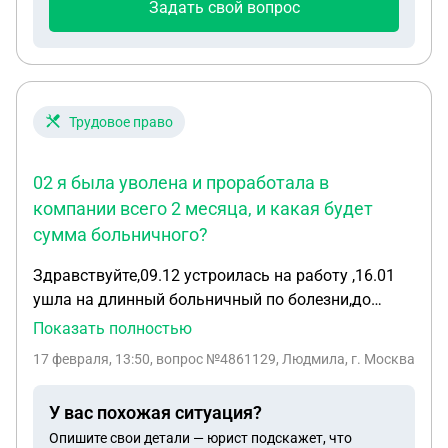
Задать свой вопрос
экран сняли аккуратно, он целый. Телевизор не
роняли и механического воздействия не было.Как
теперь быть с юридечиской стороны и доказать
что это брак?
Трудовое право
02 я была уволена и проработала в
компании всего 2 месяца, и какая будет
сумма больничного?
Здравствуйте,09.12 устроилась на работу ,16.01
ушла на длинный больничный по болезни,до
5.02,его мне оплатили. 05.02 я начала проходить
Показать полностью
лечение в дневном стационаре больницы,где мне
17 февраля, 13:50
, вопрос №4861129, Людмила, г. Москва
открыли больничный с 05.02 по 20.02 ,сегодня
врач сказала,что возможно больничный будут
У вас похожая ситуация?
продлевать до 6.03.16.02 было мое увольнение по
Опишите свои детали — юрист подскажет, что
собственному желанию ,но я нахожусь на