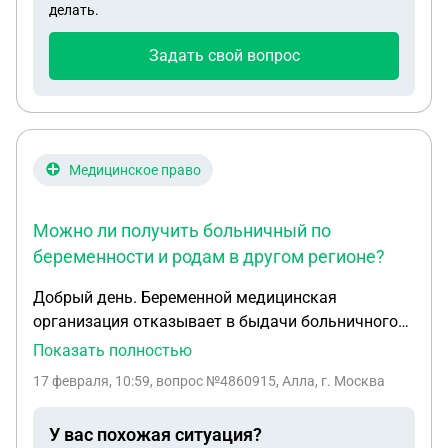
делать.
больничном из за лечения в дневном
стационаре.Скажите пожалуйста,оплатят ли мне
Задать свой вопрос
больничный с 05.02 до 06.03 с учётом того что
16.02 я была уволена и проработала в компании
всего 2 месяца,и какая будет сумма больничного
?Спасибо
Медицинское право
Можно ли получить больничный по
беременности и родам в другом регионе?
Добрый день. Беременной медицинская
организация отказывает в быдачи больничного
по бер. и родам , т.к. она работает в другом
Показать полностью
регионе. Чем этот вопрос регламентируется? Как
17 февраля, 10:59
, вопрос №4860915, Алла, г. Москва
доказать что это не законно?
У вас похожая ситуация?