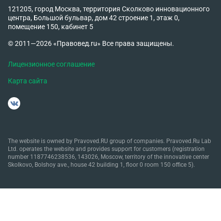
121205, город Москва, территория Сколково инновационного
центра, Большой бульвар, дом 42 строение 1, этаж 0,
помещение 150, кабинет 5
© 2011—2026 «Правовед.ru» Все права защищены.
Лицензионное соглашение
Карта сайта
The website is owned by Pravoved.RU group of companies. Pravoved.Ru Lab
Ltd. operates the website and provides support for customers (registration
number 1187746238536, 143026, Moscow, territory of the innovative center
Skolkovo, Bolshoy ave., house 42 building 1, floor 0 room 150 office 5).