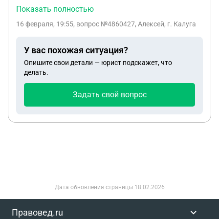
контракт находясь под следствием, приговора
Показать полностью
суда не было, осуждённым не был. Уходил из
16 февраля, 19:55
, вопрос №4860427, Алексей, г. Калуга
СИЗО. Не было до ли никаких поправок в
законодательстве, что с 1 ноября 2025 года
У вас похожая ситуация?
посмертные выплаты не положены бойцам
Опишите свои детали — юрист подскажет, что
находящимся под следствием?
делать.
Задать свой вопрос
Дата обновления страницы
18.02.2026
Правовед.ru