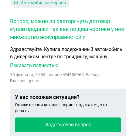
Автомобильное право
Вопрос, можно ли расторгнуть договор
купли продажи так как по диагностики у неё
множество неисправностей и
Здравствуйте. Купила подержанный автомобиль
в дилерском центре по трейдингу, машину
осмотреть в салоне на техническое состояние не
Показать полностью
удалось, так пока подписывала кредитный
15 февраля, 15:38
, вопрос №4858960, Елена, г.
договор, автомобиль уже выгнали на улицу с
Благовещенск
бантиком, на просьбу поднять машину на
подъёмник они сказали нет мест, гарантировали
У вас похожая ситуация?
гарантию 2 года на двигатель и вариатор. В
Опишите свои детали — юрист подскажет, что
последний момент подписывая договор купли
делать.
продажи, в нём прописано что в автомобиле
содержится множество дефектов, о которых
Задать свой вопрос
продавец умолчал и так же прописано что