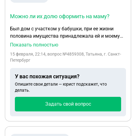
Можно ли их долю оформить на маму?
Был дом с участком у бабушки, при ее жизни
половина имущества принадлежала ей и моему
папе ( ее сыну). После ее смерти , наследство
Показать полностью
поделено на троих ее детей , в тч на моего папу.
15 февраля, 22:14
, вопрос №4859308, Татьяна, г. Санкт-
Умер папа, его имущество перешло к моей маме, а
Петербург
двое детей бабушки на наследство подали, но в
госреестре не зарегистрировали. За домом и всем
У вас похожая ситуация?
остальным мама ухаживает, родственники "
Опишите свои детали — юрист подскажет, что
наследники" с 2016ого года на связь не выходят и
делать.
за дом не платят. Можно ли их долю оформить на
маму? Сколько времени они могут считаться
Задать свой вопрос
наследниками, если ни в каких госреестрах
собственность не оформили, а лишь подали
документы на наследство?