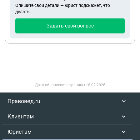
банкротство с данным кейсом? Я читала, вроде
Опишите свои детали — юрист подскажет, что
можно через госуслуги//мфц. Но, не понимаю
делать.
порядок действий. Платить возможности нет из-
за запрета на транзакции. Если бы я и смогла бы
Задать свой вопрос
заплатить, то только в августе. Помогите,
пожалуйста
Дата обновления страницы
18.02.2026
Правовед.ru
Клиентам
Юристам