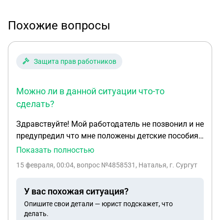
Похожие вопросы
Защита прав работников
Можно ли в данной ситуации что-то
сделать?
Здравствуйте! Мой работодатель не позвонил и не
предупредил что мне положены детские пособия
от ФСС (стаж работы 10 лет) я о них ничего не
Показать полностью
знала, хотя я звонила и узнавала что-то положено
15 февраля, 00:04
, вопрос №4858531, Наталья, г. Сургут
ли мне говорили нет. Сдавала документы только
в отдел кадров, хотя сказали что нужно было ещё
У вас похожая ситуация?
и в бухгалтерию. Сейчас ребёнку 3 года, и я
Опишите свои детали — юрист подскажет, что
только узнала что мне не выплатили около 600
делать.
тысяч государственных денег, и то, узнала