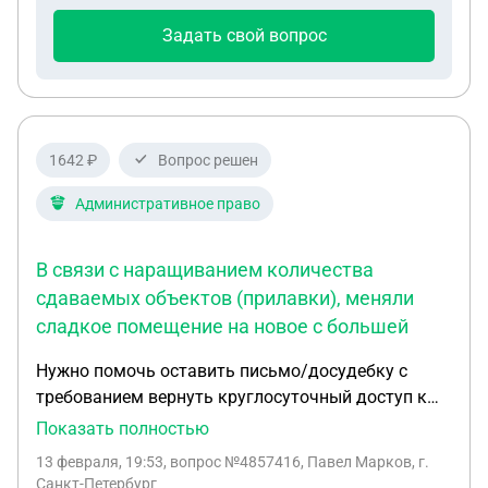
случайно от коллеги. И этот факт подтверждает
Задать свой вопрос
СФР, звонила им. Можно ли в данной ситуации
что-то сделать?
1642 ₽
Вопрос решен
Административное право
В связи с наращиванием количества
сдаваемых объектов (прилавки), меняли
сладкое помещение на новое с большей
Нужно помочь оставить письмо/досудебку с
требованием вернуть круглосуточный доступ к
лифту с целью досудебного урегулирования.
Показать полностью
Приложение №1, прогнозируемые убытки (без
13 февраля, 19:53
, вопрос №4857416, Павел Марков, г.
сумм, сам заполню), так же озвучить что у нас
Санкт-Петербург