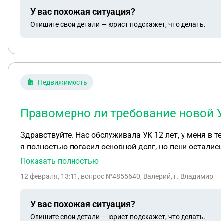
собственником в момент дтп ?и кто должен подавать 
У вас похожая ситуация?
Опишите свои детали — юрист подскажет, что делать.
Недвижимость
Правомерно ли требование новой 
Здравствуйте. Нас обслуживала УК 12 лет, у меня в 
я полностью погасил основной долг, но пени остали
юр.лицо. Новая УК выставила мне долг за кап.ремон
Показать полностью
12 февраля, 13:11
, вопрос №4855640, Валерий, г. Владимир
У вас похожая ситуация?
Опишите свои детали — юрист подскажет, что делать.