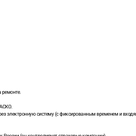
а ремонте.
КАСКО.
рез электронную систему (с фиксированным временем и вход
к России (он контролирует страховые компании).