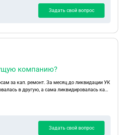
Задать свой вопрос
дущую компанию?
осам за кап. ремонт. За месяц до ликвидации УК
овалась в другую, а сама ликвидировалась как
ойку я должен был предыдущей УК.
Задать свой вопрос