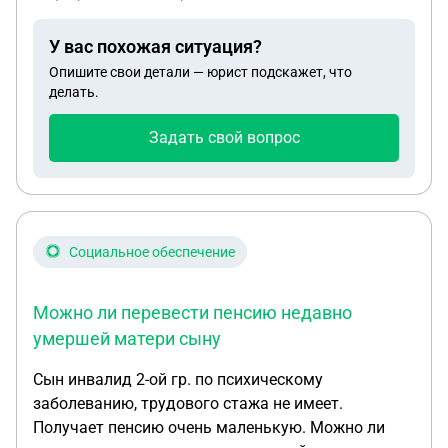
потом он попал в часть, откуда его направили на
соразмерно коммунальным платежам законно
Белоуцк и обещали провести там повторное ВВК.
уменьшить сумму алиментов? И можно ли как-то
У вас похожая ситуация?
Естественно в Белоуцке никакого ВВК он не
проконтролировать, что уплачиваемые алименты
Опишите свои детали — юрист подскажет, что
прошел. На данный момент его перевели в
идут именно на сына? Спасибо.
делать.
штурмовой отряд. Подскажите пожалуйста,
законно ли с данной категорией переводить в
Задать свой вопрос
штурмовой отряд? У него двое маленьких детей,
жена беременна третьим. Возможно ли что-то
сделать, чтобы его перевели в другое место?
Социальное обеспечение
Можно ли перевести пенсию недавно
умершей матери сыну
Сын инвалид 2-ой гр. по психическому
заболеванию, трудового стажа не имеет.
Получает пенсию очень маленькую. Можно ли