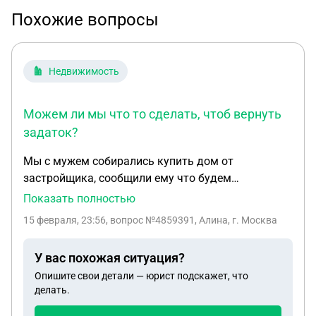
Похожие вопросы
Недвижимость
Можем ли мы что то сделать, чтоб вернуть
задаток?
Мы с мужем собирались купить дом от
застройщика, сообщили ему что будем
использовать семейную ипотеку и мат капитал.
Показать полностью
Продавец же нам сообщил , что дом 191 кв и
15 февраля, 23:56
, вопрос №4859391, Алина, г. Москва
участок 10 соток(из которых 7 у него в
собственности, а 3 в аренде и мы можем сделать
У вас похожая ситуация?
переуступку). Заключили соглашение о задатке,
Опишите свои детали — юрист подскажет, что
дали 150000. Цена дома 11 млн. В соглашении не
делать.
указали о тех 3 сотках, так как они ему не
принадлежат. На данный момент, вложить мат