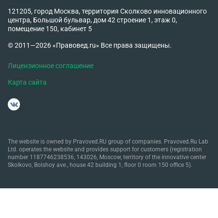
121205, город Москва, территория Сколково инновационного
центра, Большой бульвар, дом 42 строение 1, этаж 0,
помещение 150, кабинет 5
© 2011—2026 «Правовед.ru» Все права защищены.
Лицензионное соглашение
Карта сайта
The website is owned by Pravoved.RU group of companies. Pravoved.Ru Lab
Ltd. operates the website and provides support for customers (registration
number 1187746238536, 143026, Moscow, territory of the innovative center
Skolkovo, Bolshoy ave., house 42 building 1, floor 0 room 150 office 5).