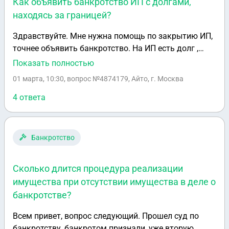
Как объявить банкротство ИП с долгами,
находясь за границей?
Здравствуйте. Мне нужна помощь по закрытию ИП,
точнее объявить банкротство. На ИП есть долг ,
примерно 400 тыс. На ИП был открыт расчетный
Показать полностью
счет для Вайлдбериз. Мне приходият сообщения на
01 марта, 10:30
, вопрос №4874179, Айто, г. Москва
госуслугах заплатить и дело у судебных приставов.
Также есть долги на двух кредитный картах, в
4 ответа
каждой по 100 тыс. Я нахожусь заграницей. Как
можем решить эту задачу?
Банкротство
Сколько длится процедура реализации
имущества при отсутствии имущества в деле о
банкротстве?
Всем привет, вопрос следующий. Прошел суд по
банкротству, банкротом признали, уже вторую