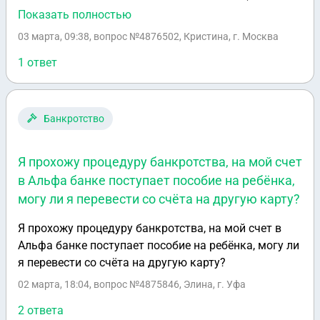
перешёл по наследству, трёх лет ещё не прошло.) 3
Показать полностью
года как вступила в наследство будет в декабре 26
03 марта, 09:38
, вопрос №4876502, Кристина, г. Москва
года. Подскажите, как платить налог от продажи?
Указывать сумму которую я получила в 25 году?
1 ответ
После декабря 26 года нужно так же платить налог
от оставшихся полученных денег или нет, ведь
прошло 3 года как вступила в наследство. Спасибо
Банкротство
Я прохожу процедуру банкротства, на мой счет
в Альфа банке поступает пособие на ребёнка,
могу ли я перевести со счёта на другую карту?
Я прохожу процедуру банкротства, на мой счет в
Альфа банке поступает пособие на ребёнка, могу ли
я перевести со счёта на другую карту?
02 марта, 18:04
, вопрос №4875846, Элина, г. Уфа
2 ответа