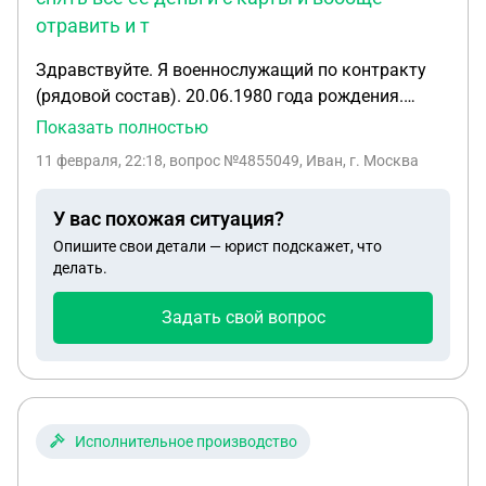
отравить и т
Здравствуйте. Я военнослужащий по контракту
(рядовой состав). 20.06.1980 года рождения.
Календарная выслуга 21 год. Общая за 30 лет.
Показать полностью
Контракт заканчивается 23.05.2026 г. В
11 февраля, 22:18
, вопрос №4855049, Иван, г. Москва
заключении ВВК от июня 2023 года указано:
КАТЕГОРИЯ ГОДНОСТИ "Б" (НЕ ГОДЕН К СЛУЖБЕ В
У вас похожая ситуация?
ВДВ, МОРСКОЙ ПЕХОТЕ, НА НАДВОДНЫХ,
Опишите свои детали — юрист подскажет, что
ПОДВОДНЫХ КОРАБЛЯХ, В УСЛОВИЯХ
делать.
ПОВЫШЕННОГО ДАВЛЕНИЯ ГАЗОВОЙ СРЕДЫ) .
Диагноз "миокардитический кардиосклероз". В
Задать свой вопрос
настоящий момент моя мать находится в
психиатрической больнице с диагнозом
шизофреноподобное психическое расстройство.
Данное заболевание у нее с 2013 года. Но в
последнее время периоды между ремиссиями
Исполнительное производство
значительно сократились. Врачи говорят, что