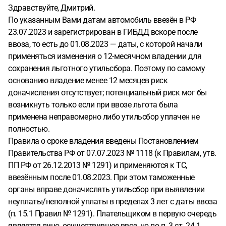
Здравствуйте, Дмитрий.
По указанным Вами датам автомобиль ввезён в РФ
23.07.2023 и зарегистрирован в ГИБДД вскоре после
ввоза, то есть до 01.08.2023 — даты, с которой начали
применяться изменения о 12-месячном владении для
сохранения льготного утильсбора. Поэтому по самому
основанию владение менее 12 месяцев риск
доначисления отсутствует; потенциальный риск мог бы
возникнуть только если при ввозе льгота была
применена неправомерно либо утильсбор уплачен не
полностью.
Правила о сроке владения введены Постановлением
Правительства РФ от 07.07.2023 № 1118 (к Правилам, утв.
ПП РФ от 26.12.2013 № 1291) и применяются к ТС,
ввезённым после 01.08.2023. При этом таможенные
органы вправе доначислять утильсбор при выявлении
неуплаты/неполной уплаты в пределах 3 лет с даты ввоза
(п. 15.1 Правил № 1291). Плательщиком в первую очередь
является лицо, осуществившее ввоз, но по п. 3 ст. 24.1