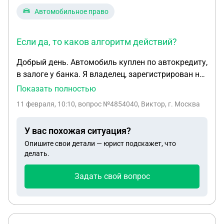
Автомобильное право
Если да, то каков алгоритм действий?
Добрый день. Автомобиль куплен по автокредиту,
в залоге у банка. Я владелец, зарегистрирован на
меня, прав нет у меня, ездит другой человек,
Показать полностью
оформлена генеральная доверенность. Можно ли
11 февраля, 10:10
, вопрос №4854040, Виктор, г. Москва
перерегистрировать авто на этого
человека(который ездит на ней) , чтобы штрафы
У вас похожая ситуация?
приходили ему. Если да , то каков алгоритм
Опишите свои детали — юрист подскажет, что
действий? Нужно ли мое присутствие в ГАИ, ведь
делать.
на него оформлена доверенность, по которой он
представляет везде меня
Задать свой вопрос