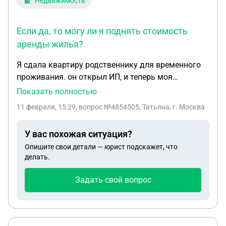
Недвижимость
Если да, то могу ли я поднять стоимость
аренды жилья?
Я сдала квартиру родственнику для временного
проживания. он открыл ИП, и теперь моя
квартира превратилась в склад продукции. (Он
Показать полностью
покупает вегетарианские продукты и
11 февраля, 15:29
, вопрос №4854505, Татьяна, г. Москва
перепродает). В квартире установил два
холодильникВ договоре было указана оплата
У вас похожая ситуация?
аренды для проживания. Выходит что он за
Опишите свои детали — юрист подскажет, что
мизерную аренду , экономит на снятие офиса.
делать.
Имеет ли он право без моего согласия
заниматься коммерцией в моей квартире.
Задать свой вопрос
(Нарушает ли он договор? Если да, то могу ли я
поднять стоимость аренды жилья? .)благодарю.