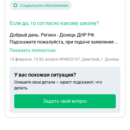
Социальное обеспечение
Если да, то согласно какому закону?
Добрый день. Регион - Донецк ДНР РФ.
Подскажите пожалуйста, при подаче заявления на
единое пособие на детей в 2026 году учитывается
Показать полностью
ли доход от банковских вкладов? Если да, то
10 февраля, 16:50
, вопрос №4853167, Дмитрий, г. Донецк
согласно какому закону? Я знаю, что в качестве
эксперимента доходы от вкладов будут
У вас похожая ситуация?
учитывать в 3 регионах, и то с октября 2026 года.
Опишите свои детали — юрист подскажет, что
Но жене отказали в пособии, из-за превышения
делать.
доходов
Задать свой вопрос