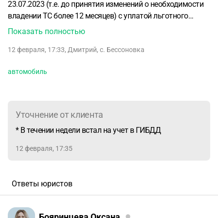
23.07.2023 (т.е. до принятия изменений о необходимости
владении ТС более 12 месяцев) с уплатой льготного
утильсбора и в течении встал на учет в ГИБДД.
Первый
Показать полностью
собственник эксплуатировал ТС 11 месяцев и после этого
12 февраля, 17:33
,
Дмитрий
,
с. Бессоновка
продал его мне.
Я являюсь вторым собственником,
эксплуатировал ТС 8 месяцев.
На сегодняшний день у ТС
автомобиль
третий собственник с февраля 2025 г.
Вопрос: есть ли
риск доначисления утильсбора, несмотря на то, что
автомобиль был ввезен до принятия обязательной нормы
владения более 12 месяцев? И, если да, то кто будет нести
Уточнение от клиента
отвественность за уплату разницы в утилизационном
* В течении недели встал на учет в ГИБДД
сборе?
12 февраля, 17:35
Ответы юристов
Бояринцева Оксана