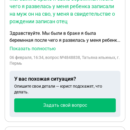
чего я развелась у меня ребенка записали
на муж он на сво, у меня в свидетельстве о
рождении записан отец
Здравствуйте. Мы были в браке я была
беремнная после чего я развелась у меня ребенка
записали на муж он на сво,у меня в свидетельстве
Показать полностью
о рождении записан отец. Но нет об установление
06 февраля, 16:34
, вопрос №4848838, Татьяна ильиных, г.
отцовств . Если будет суд мне нужно будет
Пермь
сдавать днк, потвердать что ребенок его, или там
не будут запрашивать
У вас похожая ситуация?
Опишите свои детали — юрист подскажет, что
делать.
Задать свой вопрос