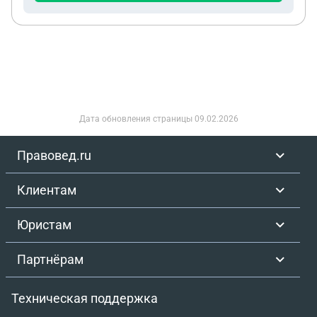
вписан автоматически. Они теперь хотят всё это
вроде как опровергнуть и подать в суд, что это не
мужа дети, что они ему не родные и эти дети на
выплаты не имеют никакого права. Скажите мне
пожалуйста имеют ли они на такое право? Все
дети зарегистрированы на нём.
Дата обновления страницы
09.02.2026
Правовед.ru
Клиентам
Юристам
Партнёрам
Техническая поддержка