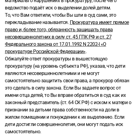
материалы о нарушениях в прокуратуру, после чего
ведомство подаёт иск о выделении долей детям.
То, что Вам ответили, чтобы Вы шли в суд сами, это
перекладывание называется.
Прокуратура имеет прямое
право и, более того, обязанность защищать права
несовершеннолетних в силу ст. 45 ГПК РФ и ст. 27
Федерального закона от 17.01.1992 N 2202-I «О
прокуратуре Российской Федерации»
.
Обжалуйте ответ прокуратуры в вышестоящую
прокуратуру (на уровень субъекта РФ), указав, что дети
являются несовершеннолетними и не могут
самостоятельно защитить свои права, а прокурор обязан
это сделать в силу закона. Если Вы задаете вопрос от
имени отца детей, то Вы вправе обратиться в суд как их
законный представитель (ст. 64 СК РФ) с иском к матери о
признании за детьми права собственности на доли в
жилом помещении и понуждении к их выделению. Если
дети достигли совершеннолетия, они могут подать иск
самостоятельно.