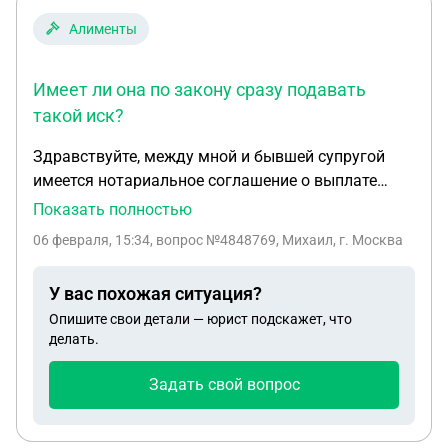
Алименты
Имеет ли она по закону сразу подавать
такой иск?
Здравствуйте, между мной и бывшей супругой
имеется нотариальное соглашение о выплате
алментов в твердой денежной сумме (5000р). На
Показать полностью
момент заключения соглашения это была
06 февраля, 15:34
, вопрос №4848769, Михаил, г. Москва
действительно сумма равная той, что досталась
бы ей по суду. Но я платил всегда на ребенка
У вас похожая ситуация?
больше, стабильно по 15000р. Сейчас бывшая
Опишите свои детали — юрист подскажет, что
супруга подаёт иск о взыскании с меня 1/4 на
делать.
ребенка, хотя у меня есть ещё 2 детей от нового
брака. Но она не подавала в суд на расторжение
Задать свой вопрос
нотариального соглашения и не производила
никаких действий чтобы изменить условия
соглашения. А просто без предупреждения подала