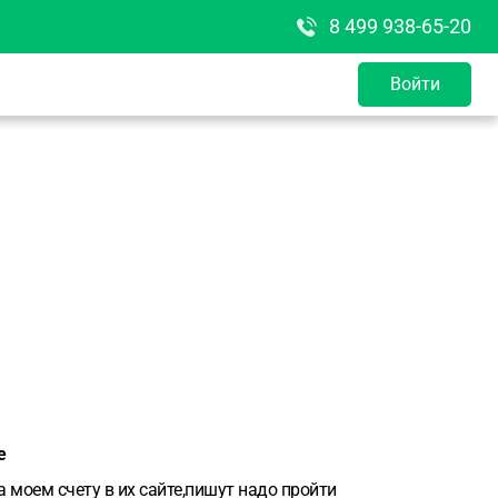
8 499 938-65-20
Войти
е
а моем счету в их сайте,пишут надо пройти