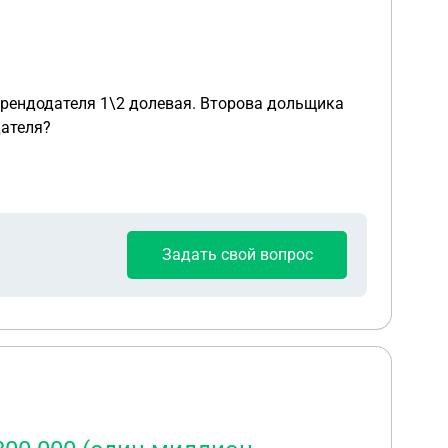
Второва дольщика
дателя?
Задать свой вопрос