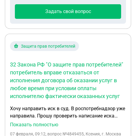
мне отправляли уведомление на электронную
почту , но я ей не пользуюсь давно . Что я могу
Задать свой вопрос
сделать сейчас , как договориться с банком ,
чтобы восстановить договор и вернуться в
график платежей
Защита прав потребителей
32 Закона РФ "О защите прав потребителей"
потребитель вправе отказаться от
исполнения договора об оказании услуг в
любое время при условии оплаты
исполнителю фактически оказанных услуг
Хочу направить иск в суд. В роспотребнадзор уже
направила. Прошу проверить написание иска
перед отправкой в суд и примерно определить,
Показать полностью
каковы шансы на выигрыш. ИСКОВОЕ
07 февраля, 09:12
, вопрос №4849455, Ксения, г. Москва