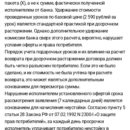
пакета (X), а не к сумме, фактически полученной
возврата, установленная публичной офертой, была
исполнителем от банка. Удержание стоимости
применена исполнителем неверно, а мои права как
проведенных уроков по базовой цене (2 590 рублей за
потребителя были нарушены, в том числе в части сроков
урок) является стандартной практикой при досрочном
рассмотрения заявления о возврате. Мной была
расторжении. Однако дополнительное удержание
направлена досудебная претензия, однако исполнитель
комиссии банка сверх этого расчета, вероятно, нарушает
отказался пересматривать сумму возврата. Прошу
условия оферты и права потребителя.
оценить правовую позицию, перспективы судебного
Порядок учета подарочных уроков и их влияние на расчет
спора и целесообразность обращения в суд с
возврата при досрочном расторжении договора должен
требованиями о взыскании суммы возврата, неустойки,
быть четко разъяснен потребителю. Если это не было
штрафа и иных предусмотренных законом выплат.
сделано, и их стоимость не была учтена при расчете
возврата, это может являться дополнительным
основанием для пересмотра суммы.
Нарушение исполнителем установленного офертой срока
рассмотрения заявления (7 календарных дней) является
основанием для начисления неустойки. Согласно пункту 5
статьи 28 Закона РФ от 07.02.1992 N 2300-I «О защите
прав потребителей», за каждый день просрочки
исполнитель уплачивает потребителю неустойку в