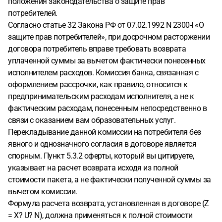
положения законодательства о защите прав
сумма возврата была определена в размере 26 531 рубль.
потребителей.
Исполнитель ссылается на пункт 5.3.2 публичной оферты,
Согласно статье 32 Закона РФ от 07.02.1992 N 2300-I «О
указывая, что комиссия банка является его
защите прав потребителей», при досрочном расторжении
фактическими расходами и подлежит удержанию при
договора потребитель вправе требовать возврата
возврате. В то же время в пункте 5.3.2 оферты указано,
уплаченной суммы за вычетом фактически понесенных
что размер суммы, подлежащей возврату,
исполнителем расходов. Комиссия банка, связанная с
рассчитывается по формуле Z = X − U × N, где X — полная
оформлением рассрочки, как правило, относится к
стоимость пакета уроков, а не сумма, фактически
предпринимательским расходам исполнителя, а не к
полученная исполнителем. При применении данной
фактическим расходам, понесенным непосредственно в
формулы сумма возврата составляет 108 160 − (2 590 ×
связи с оказанием вам образовательных услуг.
24) = 46 000 рублей. Таким образом, исполнитель сначала
Перекладывание данной комиссии на потребителя без
произвел перерасчет стоимости уроков по базовой цене в
явного и однозначного согласия в договоре является
связи с досрочным отказом от услуг, а затем
спорным. Пункт 5.3.2 оферты, который вы цитируете,
дополнительно уменьшил сумму возврата, удержав
указывает на расчет возврата исходя из полной
комиссию банка в размере 19 469 рублей, что привело к
стоимости пакета, а не фактически полученной суммы за
значительному снижению суммы возврата. Считаю, что
вычетом комиссии.
комиссия банка относится к предпринимательским
Формула расчета возврата, установленная в договоре (Z
рискам исполнителя и не должна перекладываться на
= X? U? N), должна применяться к полной стоимости
потребителя. Также считаю, что формула расчета