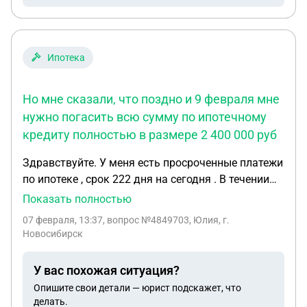
Ипотека
Но мне сказали, что поздно и 9 февраля мне
нужно погасить всю сумму по ипотечному
кредиту полностью в размере 2 400 000 руб
Здравствуйте. У меня есть просроченные платежи
по ипотеке , срок 222 дня на сегодня . В течении
этого времени я вносила разные суммы , но не
Показать полностью
своевременно. Сегодня поехала в отделение
07 февраля, 13:37
, вопрос №4849703, Юлия, г.
банка, чтобы узнать, сумму просроченной
Новосибирск
задолженности. Но мне сказали , что поздно и 9
февраля мне нужно погасить всю сумму по
У вас похожая ситуация?
ипотечному кредиту полностью в размере 2 400
Опишите свои детали — юрист подскажет, что
000 руб. Мне сообщили , что ранее , 2 сентября
делать.