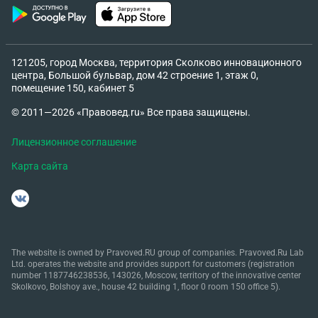
блок Photoshop — около 11% из 100% • блок
Illustrator — около 42% из 100% • блок Corel Draw—
0% из 100% • блок юридические вопросы — 0% из
100% Указанные сведения формируются
121205, город Москва, территория Сколково инновационного
автоматически системой Ответчика, не могут
центра, Большой бульвар, дом 42 строение 1, этаж 0,
помещение 150, кабинет 5
быть изменены пользователем и подтверждаются
скриншотами. В ответе на повторную претензию
© 2011—2026 «Правовед.ru» Все права защищены.
от 04.02.2026 г. Ответчик указал недостоверные
сведения о том, что я якобы продолжала
Лицензионное соглашение
посещать занятия после уведомления об отказе
Карта сайта
от договора, что не соответствует
действительности и опровергается данными их
же обучающей платформы, чем нарушены
требования ст. 10 Закона РФ «О защите прав
потребителей». Несмотря на мои обращения,
The website is owned by Pravoved.RU group of companies. Pravoved.Ru Lab
Ответчик отказал в возврате денежных средств,
Ltd. operates the website and provides support for customers (registration
не предоставил расчёт фактически оказанных
number 1187746238536, 143026, Moscow, territory of the innovative center
Skolkovo, Bolshoy ave., house 42 building 1, floor 0 room 150 office 5).
услуг и не подтвердил документально
фактически понесённые расходы. Договор не