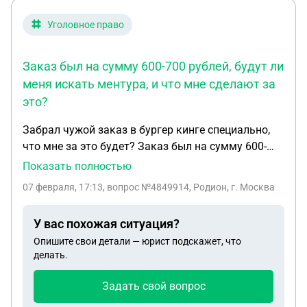
Уголовное право
Заказ был на сумму 600-700 рублей, будут ли
меня искать ментура, и что мне сделают за
это?
Забрал чужой заказ в бургер кинге специально,
что мне за это будет? Заказ был на сумму 600-
700 рублей, будут ли меня искать ментура, и что
Показать полностью
мне сделают за это? И посадят ли меня? Друг
07 февраля, 17:13
, вопрос №4849914, Родион, г. Москва
сказал меня ищут работники заведения
У вас похожая ситуация?
Опишите свои детали — юрист подскажет, что
делать.
Задать свой вопрос