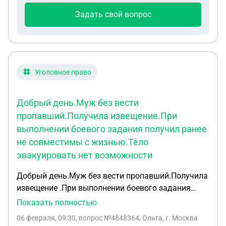
Задать свой вопрос
Уголовное право
Добрый день.Муж без вести
пропавший.Получила извещение.При
выполнении боевого задания получил ранее
не совместимы с жизнью.Тело
эвакуировать нет возможности
Добрый день.Муж без вести пропавший.Получила
извещение .При выполнении боевого задания
получил ранее не совместимы с жизнью.Тело
Показать полностью
эвакуировать нет возможности . Если в части
06 февраля, 09:30
, вопрос №4848364, Ольга, г. Москва
запросить справку формы 1421 какие