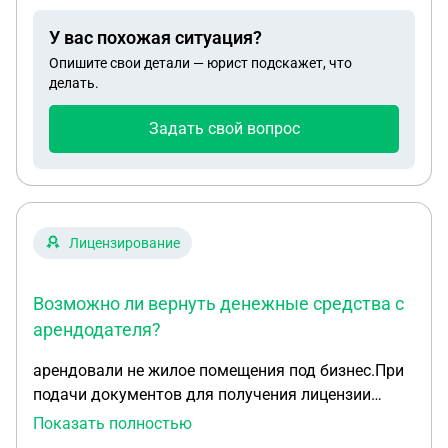
дальнейшие действия .
У вас похожая ситуация?
Опишите свои детали — юрист подскажет, что
делать.
Задать свой вопрос
Лицензирование
Возможно ли вернуть денежные средства с
арендодателя?
арендовали не жилое помещения под бизнес.При
подачи документов для получения лицензии
выявилось что у арендодателя 1\2 долевая.
Показать полностью
Второва дольщика нет , согласие получить не