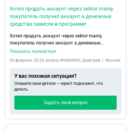
Хотел продать аккаунт через sektor maniy,
покупатель получил аккаунт а денежные
средства зависли в программе
Хотел продать аккаунт через sektor maniy,
покупатель получил аккаунт а денежные
средства зависли в программе якобы на моем
Показать полностью
счету в их сайте,пишут надо пройти верификацию
06 февраля, 20:20
, вопрос №4849092, Дмитрий, г. Москва
для этого нужно пополнить баланс на 6 тыс
рублей и тогда вроде всё за числится вместе. Это
У вас похожая ситуация?
попахивает разводом
Опишите свои детали — юрист подскажет, что
делать.
Задать свой вопрос