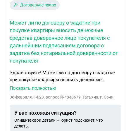
Договорное право
Может ли по договору о задатке при
покупке квартиры вносить денежные
средства доверенное лицо покупателя с
дальнейшим подписанием договора о
задатке без нотариальной доверенности от
покупателя
Здравствуйте! Может ли по договору о задатке
при покупке квартиры вносить денежные
средства доверенное лицо покупателя с
Показать полностью
дальнейшим подписанием договора о задатке
06 февраля, 14:23
, вопрос №4848679, Татьяна, г. Сочи
без нотариальной доверенности от покупателя.
Спасибо за скорый ответ.
У вас похожая ситуация?
Опишите свои детали — юрист подскажет, что
делать.