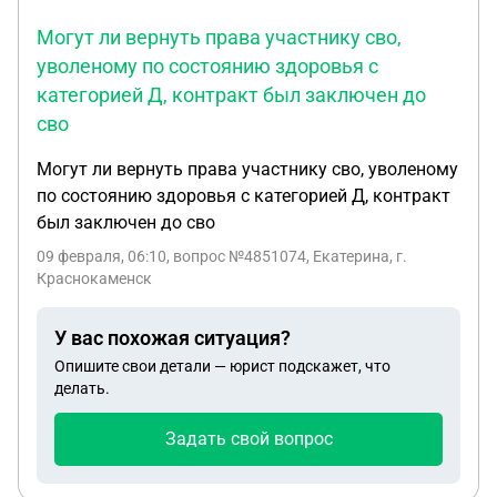
жалобы в Росздравнадзор / Роспотребнадзор /
Минздрав;
- подача исков (один или два процесса).
Так же
Могут ли вернуть права участнику сво,
интересны ориентировочные сроки и практика по
уволеному по состоянию здоровья с
аналогичным делам.
Готовы отдать дело в
категорией Д, контракт был заключен до
сопровождение и предоставить все документы,
сво
переписку, отказы и медицинские материалы.
Могут ли вернуть права участнику сво, уволеному
по состоянию здоровья с категорией Д, контракт
был заключен до сво
09 февраля, 06:10
, вопрос №4851074, Екатерина, г.
Краснокаменск
У вас похожая ситуация?
Опишите свои детали — юрист подскажет, что
делать.
Задать свой вопрос