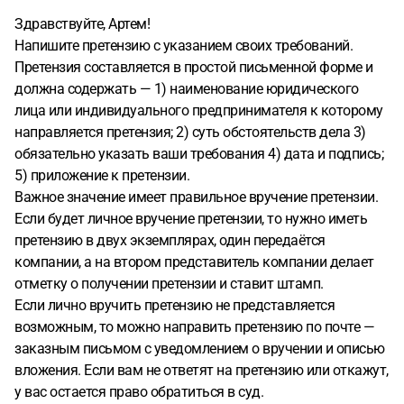
нужно было вернуть деньги за 2.
2. Позиция
Здравствуйте, Артем!
авиакомпании «Победа»
Авиакомпания на основании
Напишите претензию с указанием своих требований.
своих внутренних правил отказала в вынужденном
Претензия составляется в простой письменной форме и
возврате денежных средств, сославшись на отсутствие
должна содержать — 1) наименование юридического
отдельной справки о противопоказаниях к перелету,
лица или индивидуального предпринимателя к которому
несмотря на наличие:
- больничного листа;
- медицинских
направляется претензия; 2) суть обстоятельств дела 3)
документов;
- разъяснения заместителя главного врача
обязательно указать ваши требования 4) дата и подпись;
клиники о состоянии здоровья и противопоказаниях.
5) приложение к претензии.
Правомерность вызывает вопросы.
3. Позиция
Важное значение имеет правильное вручение претензии.
медицинской организации
Медицинская организация
Если будет личное вручение претензии, то нужно иметь
ООО «Врач на дом» отказалась выдать справку о
претензию в двух экземплярах, один передаётся
противопоказаниях к перелёту, мотивируя это тем, что:
компании, а на втором представитель компании делает
«врачи не проводят специальных оценок
отметку о получении претензии и ставит штамп.
противопоказаний к перелёту»;
«организация не
Если лично вручить претензию не представляется
руководствуется приказами Минтранса».
При этом
возможным, то можно направить претензию по почте —
клиника:
- выдала больничный лист;
- зафиксировала
заказным письмом с уведомлением о вручении и описью
тяжёлые симптомы;
- назначила постельный режим;
-
вложения. Если вам не ответят на претензию или откажут,
фактически подтвердила невозможность перелёта, но
у вас остается право обратиться в суд.
отказывается оформить это в виде отдельной справки,