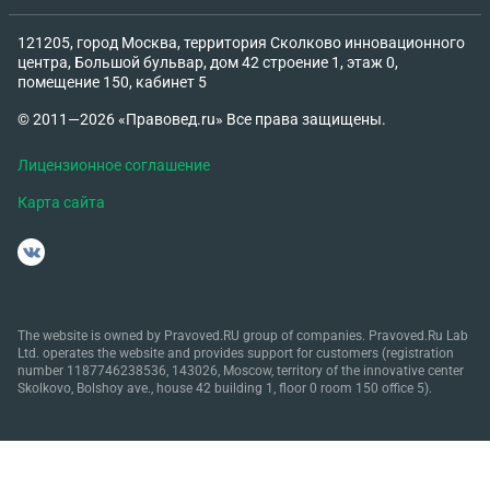
121205, город Москва, территория Сколково инновационного
центра, Большой бульвар, дом 42 строение 1, этаж 0,
помещение 150, кабинет 5
© 2011—2026 «Правовед.ru» Все права защищены.
Лицензионное соглашение
Карта сайта
The website is owned by Pravoved.RU group of companies. Pravoved.Ru Lab
Ltd. operates the website and provides support for customers (registration
number 1187746238536, 143026, Moscow, territory of the innovative center
Skolkovo, Bolshoy ave., house 42 building 1, floor 0 room 150 office 5).