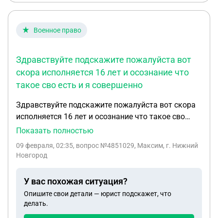
Военное право
Здравствуйте подскажите пожалуйста вот
скора исполняется 16 лет и осознание что
такое сво есть и я совершенно
Здравствуйте подскажите пожалуйста вот скора
исполняется 16 лет и осознание что такое сво
есть и я совершенно в трезвым и психически
Показать полностью
здоров состояние всегда задаюсь вопросом вот
09 февраля, 02:35
, вопрос №4851029, Максим, г. Нижний
хочу пойти на сво подскажите пожалуйста много
Новгород
читаю где то пишут что в 16 можно с согласия где
то пишут что если будет не хватка бойцов и так
У вас похожая ситуация?
заберут а где то пишут что без гражданства РФ не
Опишите свои детали — юрист подскажет, что
берут так вот хотелось бы получить один ясный
делать.
ответ смогу ли я когда мне исполнится 16 лет