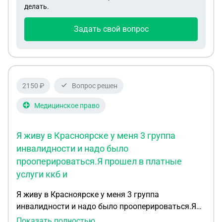
делать.
Задать свой вопрос
2150 ₽
Вопрос решен
Медицинское право
Я живу в Красноярске у меня 3 группа
инвалидности и надо было
прооперироваться.Я прошел в платные
услуги ккб и
Я живу в Красноярске у меня 3 группа
инвалидности и надо было прооперироваться.Я
прошел в платные услуги ккб и прошел
Показать полностью