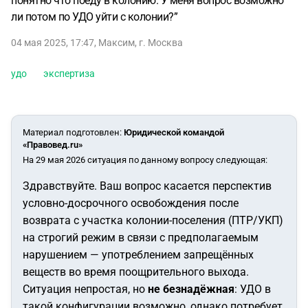
понятно что поеду в колонию. У меня вопрос возможно
ли потом по УДО уйти с колонии?”
04 мая 2025, 17:47
,
Максим
,
г. Москва
удо
экспертиза
Материал подготовлен
:
Юридической командой
«Правовед.ru»
На 29 мая 2026 ситуация по данному вопросу следующая:
Здравствуйте. Ваш вопрос касается перспектив
условно-досрочного освобождения после
возврата с участка колонии-поселения (ПТР/УКП)
на строгий режим в связи с предполагаемым
нарушением — употреблением запрещённых
веществ во время поощрительного выхода.
Ситуация непростая, но
не безнадёжная
: УДО в
такой конфигурации возможно, однако потребует