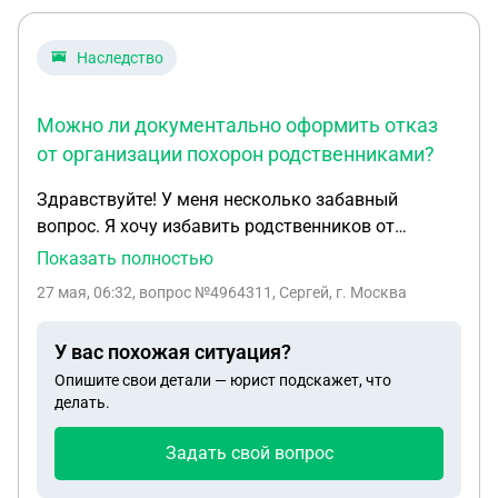
Наследство
Можно ли документально оформить отказ
от организации похорон родственниками?
Здравствуйте! У меня несколько забавный
вопрос. Я хочу избавить родственников от
организации моих похорон, поминок, и всей этой
Показать полностью
ерунды. То есть, когда я умру, всё, что им
27 мая, 06:32
, вопрос №4964311, Сергей, г. Москва
необходимо будет сделать - вызвать скорую для
констатации смерти и написать заявление об
У вас похожая ситуация?
отказе от тела. Чтобы они не забирали его из
Опишите свои детали — юрист подскажет, что
морга, и государство его само там как угодно
делать.
захоронило (или что оно там с ним сделает, мне
без разницы). Собственно, чтобы родня не
Задать свой вопрос
пыталась поступить по-своему, и не устроила
поминочный балаган, я и хочу как-то оформить