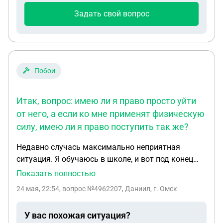
не сможет сама уйти в отпуск по уходу за
Задать свой вопрос
ребенком, так как официально самозанятая, а не
работает где-то у кого-то официально?
Побои
Итак, вопрос: имею ли я право просто уйти
от него, а если ко мне применят физическую
силу, имею ли я право поступить так же?
Недавно случась максимально неприятная
ситуация. Я обучаюсь в школе, и вот под конец
учебного года мне подкинули подарок: Кто то
Показать полностью
распространил нейровидео где нашу учительницу
24 мая, 22:54
, вопрос №4962207, Даниил, г. Омск
бьет негр. Видео было распространено в общем
чате, где я администратор, из за чего на
У вас похожая ситуация?
следующий день ко мне в школе подошел зам.