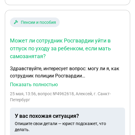
эту мою "последнюю волю" документально. Я так
понимаю, что обычное завещание не подходит,
ибо оно рассматривается уже после похорон. Ну и
Пенсии и пособия
собственно вопрос: возможно ли сделать
подобный документ?
Может ли сотрудник Росгвардии уйти в
отпуск по уходу за ребенком, если мать
самозанятая?
Здравствуйте, интересует вопрос: могу ли я, как
сотрудник полиции Росгвардии
(вневедомственной охраны), мужчина, уйти в
Показать полностью
отпуск по уходу за ребенком при ситуации, что
25 мая, 13:56
, вопрос №4962618, Алексей, г. Санкт-
мать официально имеет статус самозанятой,
Петербург
работает сама на себя, ведет проект и,
соответственно, при полном осуществлении ухода
У вас похожая ситуация?
за ребенком не сможет полностью справляться
Опишите свои детали — юрист подскажет, что
со своими обязанностями и семья потеряет
делать.
свыше 50тр дохода, не говоря уже о том, что она