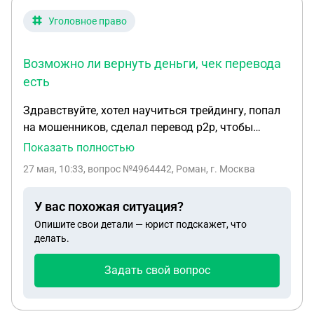
Уголовное право
Возможно ли вернуть деньги, чек перевода
есть
Здравствуйте, хотел научиться трейдингу, попал
на мошенников, сделал перевод p2p, чтобы
пополнить счет брокера. Потом понял по
Показать полностью
интерфейсу что странный сайт брокера.
27 мая, 10:33
, вопрос №4964442, Роман, г. Москва
Попытался вывести деньги, не получилось.
Возможно ли вернуть деньги , чек перевода есть.?
У вас похожая ситуация?
Опишите свои детали — юрист подскажет, что
делать.
Задать свой вопрос