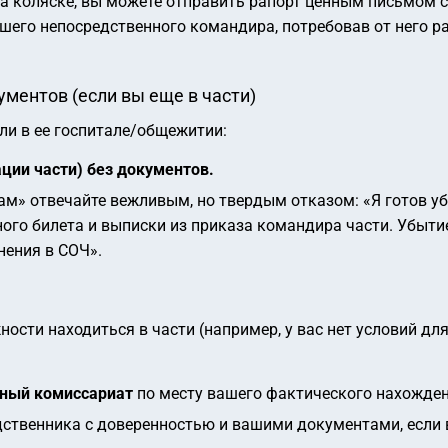
а коляске, вы можете отправить рапорт ценным письмом 
вашего непосредственного командира, потребовав от него 
ументов (если вы еще в части)
ли в ее госпитале/общежитии:
ции части) без документов.
там» отвечайте вежливым, но твердым отказом:
«Я готов у
ного билета и выписки из приказа командира части. Убыти
нения в СОЧ»
.
ости находиться в части (например, у вас нет условий дл
ный комиссариат
по месту вашего фактического нахожден
одственника с доверенностью и вашими документами, если