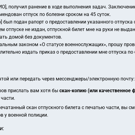
ИО], получил ранение в ходе выполнения задач. Заключение
омендован отпуск по болезни сроком на 45 суток.
р] был подан рапорт о предоставлении указанного отпуск
ем отпуске не издан, отпускной билет мне на руки не выд
ать домой без документов.
альным законом «О статусе военнослужащих», прошу пров
лительно издать приказ о предоставлении мне отпуска по 
чтой или передать через мессенджеры/электронную почту:
ров прислать вам хотя бы
скан-копию (или качественное ф
 части.
ечатанный скан отпускного билета с печатью части, вы см
в у военной полиции.
и: