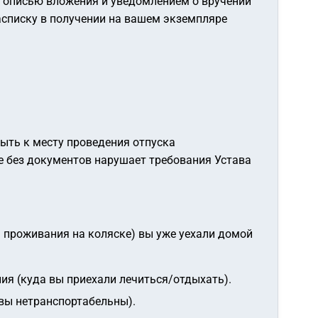
с описью вложения и уведомлением о вручении
расписку в получении на вашем экземпляре
быть к месту проведения отпуска
е без документов нарушает требования Устава
я проживания на коляске) вы уже уехали домой
ия (куда вы приехали лечиться/отдыхать).
 вы нетранспортабельны).