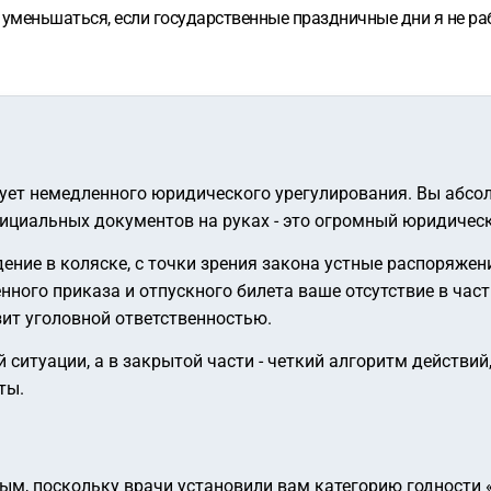
он уменьшаться, если государственные праздничные дни я не р
бует немедленного юридического урегулирования. Вы абсо
ициальных документов на руках - это огромный юридическ
ение в коляске, с точки зрения закона устные распоряже
ного приказа и отпускного билета ваше отсутствие в час
зит уголовной ответственностью.
ситуации, а в закрытой части - четкий алгоритм действий
ты.
ым, поскольку врачи установили вам категорию годности «