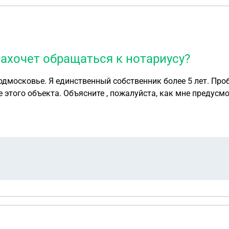
захочет обращаться к нотариусу?
дмосковье. Я единственный собственник более 5 лет. Про
еть все риски , которые могут меня
 есть у дееспособного на момент сделки
тся этот срок, где брать отсчёт? Можно ли что-то предпринять , чтобы не бояться
ь оспорит сделку? Какие документы для этого нужны?(Нотар
А если он откажется заверять согласие супруги, чем я рис
м в течение трёх лет после покупки моей дачи? Как мне от 
, не проверяет предбанкротное состояние и долги сторон. 