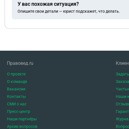
У вас похожая ситуация?
Опишите свои детали — юрист подскажет, что делать.
Правовед.ru
Клие
О проекте
Задать
О команде
Заказа
Вакансии
Часты
Контакты
Наши 
СМИ о нас
Отзыв
Пресс-центр
Гаран
Наши партнёры
Журна
Архив вопросов
Вопро