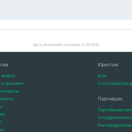
Дата обновления страницы
22.05.2026
нтам
Юристам
 вопрос
Блог
ть документ
Стать юристом п
е вопросы
Партнёрам
юристы
ы
Партнёрская пр
тии
Сотрудничество 
л
Рекламодателям
сы