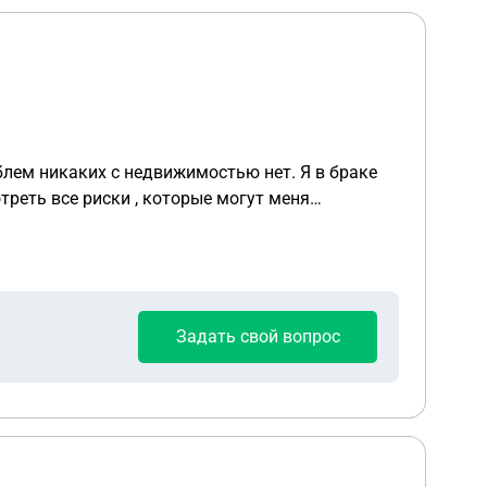
блем никаких с недвижимостью нет. Я в браке
иальное заверение/справка об отсутствии учёта
Задать свой вопрос
кую? Как себя подстраховать если
этого защититься? Я хочу спать спокойно, а не
Соответственно , к юристу или к нотариусу мне