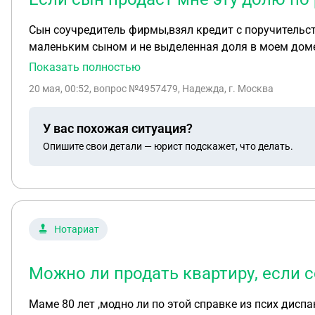
Сын соучредитель фирмы,взял кредит с поручительст
маленьким сыном и не выделенная доля в моем доме.
Показать полностью
20 мая, 00:52
, вопрос №4957479, Надежда, г. Москва
У вас похожая ситуация?
Опишите свои детали — юрист подскажет, что делать.
Нотариат
Можно ли продать квартиру, если 
Маме 80 лет ,модно ли по этой справке из псих диспансера продать квартиру В 2014 году , обращалась