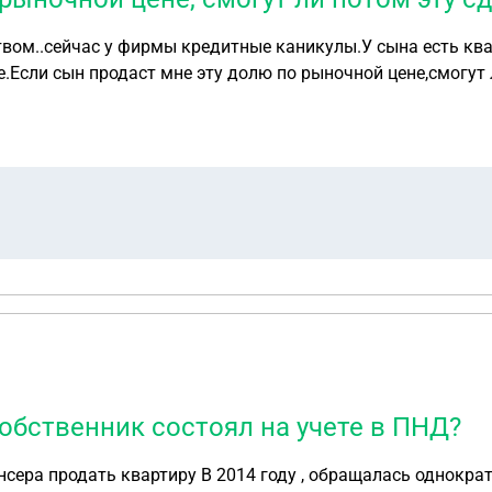
вом..сейчас у фирмы кредитные каникулы.У сына есть квар
Если сын продаст мне эту долю по рыночной цене,смогут 
собственник состоял на учете в ПНД?
 однократно с совматизированным расстройством