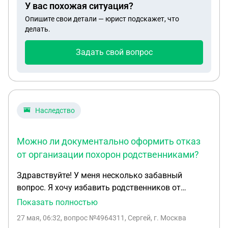
У вас похожая ситуация?
Опишите свои детали — юрист подскажет, что
делать.
Задать свой вопрос
Наследство
Можно ли документально оформить отказ
от организации похорон родственниками?
Здравствуйте! У меня несколько забавный
вопрос. Я хочу избавить родственников от
организации моих похорон, поминок, и всей этой
Показать полностью
ерунды. То есть, когда я умру, всё, что им
27 мая, 06:32
, вопрос №4964311, Сергей, г. Москва
необходимо будет сделать - вызвать скорую для