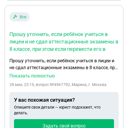
каждой операции отпуск он проходил либо в
части ,либо сразу направляли за ленту проходить
ВВК . Комиссия там завышает категорию , на
Все
жалобы внимание не обращают, на оспаривание
решения времени не будет, последний раз он там
Прошу уточнить, если ребёнок учиться в
был три месяца, с трудом вытащили с
лицеи и не сдал аттестационные экзамены в
ухудшением здоровья ( уезжал с грыжей 7 см,
8 классе, при этом если перевести его в
приехал с 17*20 см ). Часть находится в 400 км от
места жительства. За два года не был в отпуске
Прошу уточнить, если ребёнок учиться в лицеи и
,ни в основном, ни по болезни.
не сдал аттестационные экзамены в 8 классе, при
этом если перевести его в другую школу в
Показать полностью
следующий 9 класс6, где 8 классе экзамены не
28 мая, 23:15
, вопрос №4967792, Марина, г. Москва
предусмотрены, возможно ли это? Или ему нужно
будет их сдавать
У вас похожая ситуация?
Опишите свои детали — юрист подскажет, что
делать.
Задать свой вопрос