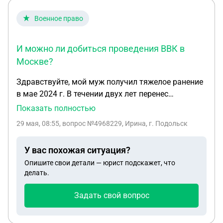
Военное право
И можно ли добиться проведения ВВК в
Москве?
Здравствуйте, мой муж получил тяжелое ранение
в мае 2024 г. В течении двух лет перенес
несколько операций на животе, одну на руке.
Показать полностью
Сейчас находится в центре им.Пирогова на
29 мая, 08:55
, вопрос №4968229, Ирина, г. Подольск
лечении , провели операции по удалению
послеоперационной вентральной грыжи грыжи ,
У вас похожая ситуация?
на правой руке не работают два пальца,
Опишите свои детали — юрист подскажет, что
постоянные боли. Подскажите пожалуйста, для
делать.
оформление отпуска по болезни после выписки
ему необходимо ехать в часть? Можно ли это
Задать свой вопрос
сделать другим способом? И можно ли добиться
проведения ВВК в Москве? Дело в том,что после