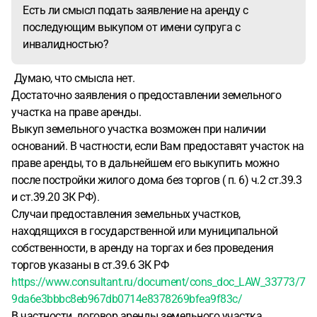
Есть ли смысл подать заявление на аренду с
последующим выкупом от имени супруга с
инвалидностью?
Думаю, что смысла нет.
Достаточно заявления о предоставлении земельного
участка на праве аренды.
Выкуп земельного участка возможен при наличии
оснований. В частности, если Вам предоставят участок на
праве аренды, то в дальнейшем его выкупить можно
после постройки жилого дома без торгов ( п. 6) ч.2 ст.39.3
и ст.39.20 ЗК РФ).
Случаи предоставления земельных участков,
находящихся в государственной или муниципальной
собственности, в аренду на торгах и без проведения
торгов указаны в ст.39.6 ЗК РФ
https://www.consultant.ru/document/cons_doc_LAW_33773/7
9da6e3bbbc8eb967db0714e8378269bfea9f83c/
В частности, договор аренды земельного участка,