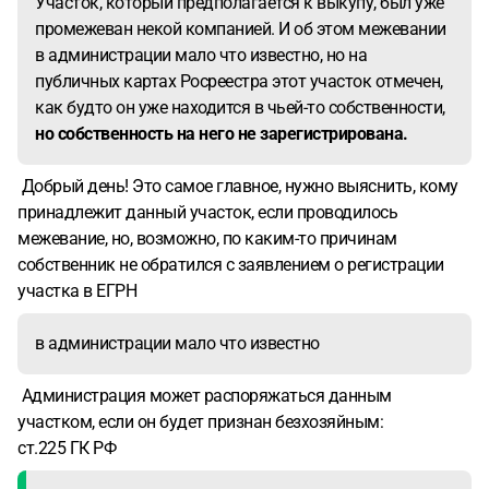
Участок, который предполагается к выкупу, был уже
этим могут возникнуть? Есть ли риск не получить землю
промежеван некой компанией. И об этом межевании
в аренду и остаться без земли вообще? Что надежнее в
в администрации мало что известно, но на
данной ситуации? И можно ли лишиться этой аренды до
публичных картах Росреестра этот участок отмечен,
выкупа этой земли? Если земля будет находиться в
как будто он уже находится в чьей-то собственности,
нашей аренде, может ли кто-то в этом случае за какую-то
но собственность на него не зарегистрирована.
кругленькую сумму выкупить этот участок, до того, как
мы его выкупим сами? И еще вопрос, какой механизм
Добрый день! Это самое главное, нужно выяснить, кому
выкупа земли. То есть как скоро потребуются деньги для
принадлежит данный участок, если проводилось
выкупа, в случае, если это выкуп по 30 тысяч рублей за
межевание, но, возможно, по каким-то причинам
сотку, собственно, выкуп. И если это выкуп из аренды по
собственник не обратился с заявлением о регистрации
13 тысяч? Как скоро нужны будут деньги для того, чтобы
участка в ЕГРН
решить все эти финансовые вопросы?
Можно ли в случае
положительного решения администрации на выкуп,
в администрации мало что известно
оформить землю в аренду или обязательно нужно
подавать другое заявление?
Сушествуют ли льготы по
Администрация может распоряжаться данным
инвалидности при выкупе земли и при принятии решения
участком, если он будет признан безхозяйным:
о предоставлении в аренду, за выкуп?
ст.225 ГК РФ