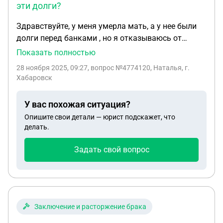
эти долги?
Здравствуйте, у меня умерла мать, а у нее были
долги перед банками , но я отказываюсь от
наследства и платить ничего не должна , но у нее
Показать полностью
еще есть несовершеннолетние дети и они
28 ноября 2025, 09:27
, вопрос №4774120, Наталья, г.
вступают в наследство и получается ее долги
Хабаровск
переходят на них . Обязана ли я как их опекун
выплачивать все эти долги ?
У вас похожая ситуация?
Опишите свои детали — юрист подскажет, что
делать.
Задать свой вопрос
Заключение и расторжение брака