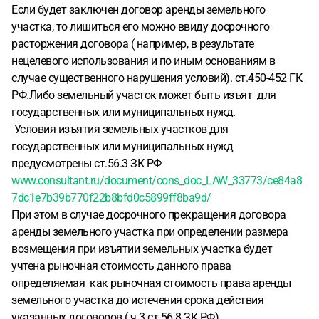
Если будет заключен договор аренды земельного
участка, то лишиться его можно ввиду досрочного
расторжения договора ( например, в результате
нецелевого использования и по иным основаниям в
случае существенного нарушения условий). ст.450-452 ГК
РФ.Либо земельный участок может быть изъят для
государственных или муниципальных нужд.
Условия изъятия земельных участков для
государственных или муниципальных нужд
предусмотрены ст.56.3 ЗК РФ
www.consultant.ru/document/cons_doc_LAW_33773/ce84a8
7dc1e7b39b770f22b8bfd0c5899ff8ba9d/
При этом в случае досрочного прекращения договора
аренды земельного участка при определении размера
возмещения при изъятии земельных участка будет
учтена рыночная стоимость данного права
определяемая как рыночная стоимость права аренды
земельного участка до истечения срока действия
указанных договоров ( ч.3 ст.56.8 ЗК РФ).