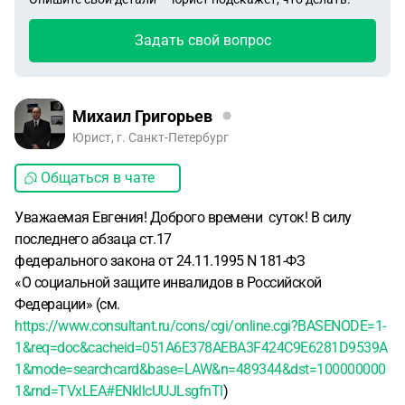
Задать свой вопрос
Михаил Григорьев
Юрист, г. Санкт-Петербург
Общаться в чате
Уважаемая Евгения! Доброго времени суток! В силу
последнего абзаца ст.17
федерального закона от 24.11.1995 N 181-ФЗ
«О социальной защите инвалидов в Российской
Федерации» (см.
https://www.consultant.ru/cons/cgi/online.cgi?BASENODE=1-
1&req=doc&cacheid=051A6E378AEBA3F424C9E6281D9539A
1&mode=searchcard&base=LAW&n=489344&dst=100000000
1&rnd=TVxLEA#ENkllcUUJLsgfnTl
)