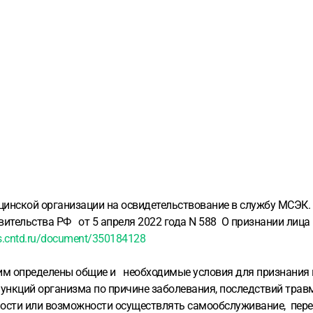
цинской организации на освидетельствование в службу МСЭК.
ительства РФ от 5 апреля 2022 года N 588 О признании лица
cs.cntd.ru/document/350184128
 им определены общие и необходимые условия для признания 
ункций организма по причине заболевания, последствий травм
ости или возможности осуществлять самообслуживание, перед