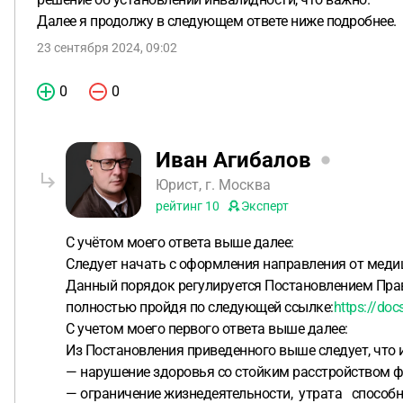
Далее я продолжу в следующем ответе ниже подробнее.
23 сентября 2024, 09:02
0
0
Иван Агибалов
Юрист, г. Москва
рейтинг
10
Эксперт
С учётом моего ответа выше далее:
Следует начать с оформления направления от меди
Данный порядок регулируется Постановлением Прав
полностью пройдя по следующей ссылке:
https://do
С учетом моего первого ответа выше далее:
Из Постановления приведенного выше следует, что
— нарушение здоровья со стойким расстройством ф
— ограничение жизнедеятельности, утрата способн