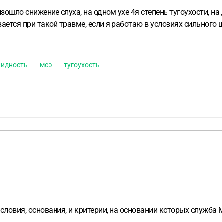
зошло снижение слуха, на одном ухе 4я степень тугоухости, н
ется при такой травме, если я работаю в условиях сильного ш
лидность
мсэ
тугоухость
условия, основания, и критерии, на основании которых служб