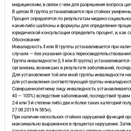
медицинским, в связи с чем для разрешения вопроса ц
В целом III группа устанавливается при стойких умерен
Процент определятся по результатам медико-социальной
какие-либо шаблоны и формулы для определения процен
юридической консультации определить процент, и, как 
Обоснование:
Инвалидность II или III группы устанавливается при н
случаях — без указания срока переосвидетельствования)
Группа инвалидности (I, II или III группа) устанавлива
организма, возникших в результате заболеваний, последс
Для установления той или иной группы инвалидности не
для установления соответствующей группы инвалидност
Совершеннолетнему лицу инвалидность устанавливается 
40 — 100%) вследствие заболеваний, последствий травм 
2-й или 3-й степени либо две и более таких категорий пол
27.08.2019 N 585н).
При наличии нескольких стойких нарушений функций орг
максимально выраженное в процентах нарушение. Затем 
такого влияния суммарная оценка степени нарушения мо