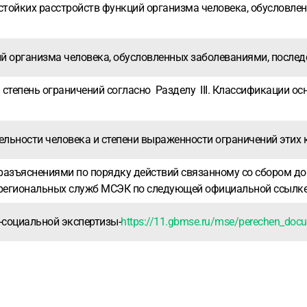
тойких расстройств функций организма человека, обусловленн
й организма человека, обусловленных заболеваниями, последст
 степень ограничений согласно Разделу III. Классификации о
тельности человека и степени выраженности ограничений этих 
азъяснениями по порядку действий связанному со сбором до
региональных служб МСЭК по следующей официальной ссылке
социальной экспертизы-
https://11.gbmse.ru/mse/perechen_doc