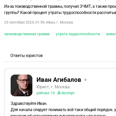
Из-за поизводственной травмы, получил ЗЧМТ, а также прои
группы? Какой процент утраты трудоспособности рассчитыва
23 сентября 2024, 01:59
,
Иван
,
г. Москва
производственная травма
утрата трудоспособности
инва
Ответы юристов
Иван Агибалов
Юрист, г. Москва
рейтинг
10
Эксперт
Здравствуйте Иван.
Для начала следует понимать всё таки общий порядок. 
решение об установлении инвалидности, что важно.