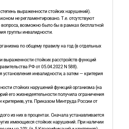
II степень выраженности стойких нарушений).
коном не регламентировано. Т.е. отсутствуют
 вопроса, возможно было бы в рамках бесплатной
ния группы инвалидности.
рганизма по общему правилу на год (в отдельных
пени выраженности стойких расстройств функций
авительства РФ от 05.04.2022 N 588).
 установления инвалидности, а затем — критерия
нности стойких нарушений функций организма (на
горий его жизнедеятельности получила ограничения
й и критериев, утв. Приказом Минтруда России от
ого из них в процентах. Сначала устанавливается
других имеющихся стойких нарушений. При наличии
чем на 10% (п. 5 Классификаций и критериев).