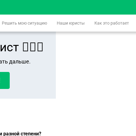
Решить мою ситуацию
Наши юристы
Как это работает
 👨🏻‍⚖️
ать дальше.
!
и разной степени?