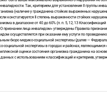
нвалидности. Так, критерием для установления II группы инвал
анизма (наличие у гражданина стойких выраженных нарушений
 если констатируется II степень выраженности стойких нарушен
ма в диапазоне от 40 до 60% (п. п. 5, 12, 13 Классификаций 
«О признании лица инвалидом» утверждены Правила признания 
алидом осуществляется при оказании ему услуги по проведен
ьным бюро медико-социальной экспертизы (далее — Федерал
ко-социальной экспертизы в городах и районах, являющимися
мплексной оценки состояния организма гражданина на основе
 данных с использованием классификаций и критериев, утве