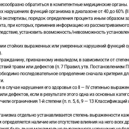
елесообразно обратиться в компетентные медицинские органы.
ных нарушениях функций организма в диапазоне от 40 до 60% (
 экспертизы, порядок определения процента иным образом за
та, при которых, применив информацию из рассматриваемого
следствие, установить возможность/невозможность установле
аличии стойких выраженных или умеренных нарушений функций о
.
ется гражданину, признанному инвалидом, в зависимости от сте
твий травм или дефектов (п. 7 Правил, утв. Постановлением Пр
обходимо последовательное определение сначала критерия для
и.
в случае нарушения его здоровья со II — IV степенью выраже
или дефектов, если в результате этого одна из основных кате
учили ограничения 1-й степени (п. п. 5, 6, 9 — 13 Классификаци
анизма отдельно устанавливается степень выраженности кажд
определяется наличие или отсутствие влияния на него всех 
жет быть выше максимально выраженного нарушения не более 