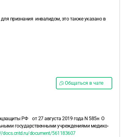
я для признания инвалидом, это также указано в
Общаться в чате
оцзащиты РФ от 27 августа 2019 года N 585н О
льными государственными учреждениями медико-
://docs.cntd.ru/document/561183607