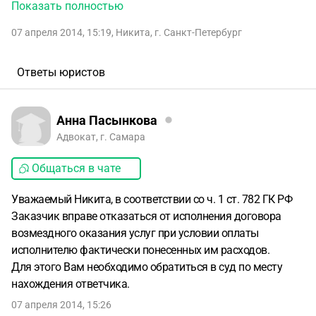
которая якобы должны была пойти в часть оплаты
Показать полностью
первого платежа. Там же мне сказали, что если ничего с
07 апреля 2014, 15:19
,
Никита
,
г. Санкт-Петербург
этим вариантом не выйдет, то они будут искать для меня
другие варианты или вернут деньги. В этот же день
должен был состоятся просмотр. Но на связь человек,
Ответы юристов
который должен был сдавать квартиру, так и не вышел,
телефон до сих пор выключен. Написал заявление о
возврате денежных средств, но деньги они возвращать
Анна Пасынкова
отказываются. Аргументируют это тем, что могут и
Адвокат, г. Самара
дальше предоставлять мне информационные услуги.
Общаться в чате
Подскажите, есть ли смысл бороться с ними и идти в суд
или мне там ничего не светит?
Уважаемый Никита, в соответствии со ч. 1 ст. 782 ГК РФ
Заказчик вправе отказаться от исполнения договора
возмездного оказания услуг при условии оплаты
исполнителю фактически понесенных им расходов.
Для этого Вам необходимо обратиться в суд по месту
нахождения ответчика.
07 апреля 2014, 15:26