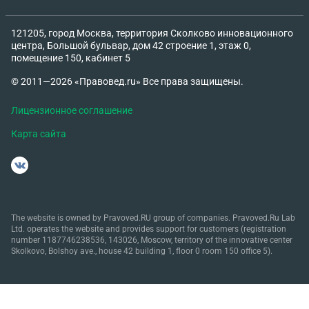
121205, город Москва, территория Сколково инновационного
центра, Большой бульвар, дом 42 строение 1, этаж 0,
помещение 150, кабинет 5
© 2011—2026 «Правовед.ru» Все права защищены.
Лицензионное соглашение
Карта сайта
The website is owned by Pravoved.RU group of companies. Pravoved.Ru Lab
Ltd. operates the website and provides support for customers (registration
number 1187746238536, 143026, Moscow, territory of the innovative center
Skolkovo, Bolshoy ave., house 42 building 1, floor 0 room 150 office 5).