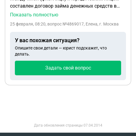
составлен договор займа денежных средств в
размере один миллион рублей. В какой суд
Показать полностью
подавать иск о расторжении договора и возврате
25 февраля, 08:20
, вопрос №4869017, Елена, г. Москва
денежных средств? В договоре прописано по
месту жительства займодавца.
У вас похожая ситуация?
Опишите свои детали — юрист подскажет, что
делать.
Задать свой вопрос
Дата обновления страницы
07.04.2014