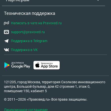
вызванный действиями преподователя на тот
момент? Поскольку в уставе написано что выбор
Техническая поддержка
меры взыскания учитывают психофизическое и
эмоциональное состояние, мнение студсовета,
Написать в чате на Pravoved.ru
тяжесть и т.д. Если что приказа пока что
никакого небыло. Я приложу правила, где
support@pravoved.ru
описаные обязанности и права сотрудников и
Поддержка в Telegram
студентов.
Поддержка в VK
121205, город Москва, территория Сколково инновационного
центра, Большой бульвар, дом 42 строение 1, этаж 0,
помещение 150, кабинет 5
© 2011—2026 «Правовед.ru» Все права защищены.
Лицензионное соглашение