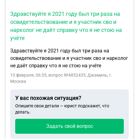
мне дали пустой листочек формата А4 в клетку, и
показали шаблон как писать объяснительную (а
Здравствуйте я 2021 году был три раза на
конкретно на имя кого, дата подпись,
освидетельствование и я участник сво и
"объяснительная" по средине) первый я написала
нарколог не даёт справку что я не стою на
криво и с перечеркиваниями (в состоянии
учёте
стресса), заставили переписать, переписала
второй раз (но насколько я помню что там у меня
Здравствуйте я 2021 году был три раза на
тоже было пара зачеркиваний, написала я что то
освидетельствование и я участник сво и нарколог
типо" я такая то такая то группа такая покурила
не даёт справку что я не стою на учёте
вейп в туалете и искренне извеняюсь за свой
10 февраля, 06:35
, вопрос №4852435, Джамиль, г.
поступок, больше такого не будет"), там деректор
Москва
(или нет, я не знаю её должность) мне сказала что
степендию я не буду получать и что могут не
У вас похожая ситуация?
взять на производственную практику (практика
на режимном производстве, где с правилами все
Опишите свои детали — юрист подскажет, что
делать.
строго), придётся проходить практику в самом
колледже, пригрозила ещё что модет в полицию
Задать свой вопрос
обратиться и поставить на учет куда то (но это
бред скорее всего). Дальше я посоветовалась с