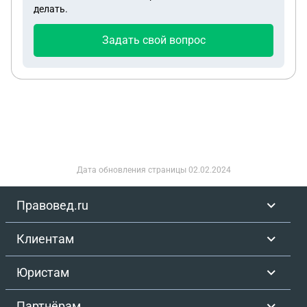
делать.
узнать чем мне это всё грозит и как испраивть
эту ситуацию. Ещё интересны действия
Задать свой вопрос
преплдователя, которая заметила у меня вейп и
пыталась провести осмотр (трогала мои вещи),
возможно ли как то надовить на это, создать им
лишнюю бумажную волокиту, ибо инцедент о
(возможном?) непрофессионализме
преподователя может заставить их перейти не в
официальное а в устное русло, т.е, без
офециальных взысканий, ибо насколько я знаю
Дата обновления страницы
02.02.2024
это сожет создать лишние разбирательства и
понизить репутацию учебного заведения, что им,
Правовед.ru
конечно же не выгодно? Тем более на первом
этаже была камера, которая могла
Клиентам
зафиксировать действия преподователя. Есть ли
вариант отозвать или как то отредактировать ту
Юристам
объяснительную или написать дополнение к ней?
Сослаться на давление и сильный стресс
Партнёрам