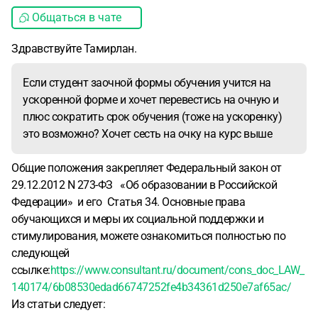
Общаться в чате
Здравствуйте Тамирлан.
Если студент заочной формы обучения учится на
ускоренной форме и хочет перевестись на очную и
плюс сократить срок обучения (тоже на ускоренку)
это возможно? Хочет сесть на очку на курс выше
Общие положения закрепляет Федеральный закон от
29.12.2012 N 273-ФЗ «Об образовании в Российской
Федерации» и его Статья 34. Основные права
обучающихся и меры их социальной поддержки и
стимулирования, можете ознакомиться полностью по
следующей
ссылке:
https://www.consultant.ru/document/cons_doc_LAW_
140174/6b08530edad66747252fe4b34361d250e7af65ac/
Из статьи следует: