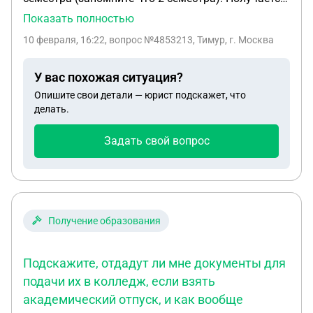
я буду учиться 4,5 года, а не 5 лет. Бакалавриат и
Показать полностью
специалитет - одинаковые ступени. Ведь нужно
10 февраля, 16:22
, вопрос №4853213, Тимур, г. Москва
чтобы обучение не увеличилось больше чем на 1
год. А учиться я буду на пол года дольше. Но в
У вас похожая ситуация?
университете откуда я переводился срок обучения
Опишите свои детали — юрист подскажет, что
был до 2028. А в новом университете до 2030. Я
делать.
получу отсрочку? Я перевёлся из ВолГУ в ВолГАУ
по переводу, без прерывания обучения, сейчас
Задать свой вопрос
обучаюсь очно на специалитете, это моё первое
высшее образование, срок обучения увеличен на
один год
Получение образования
Подскажите, отдадут ли мне документы для
подачи их в колледж, если взять
академический отпуск, и как вообще