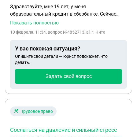
Здравствуйте, мне 19 лет, у меня
образовательный кредит в сбербанке. Сейчас
обучаюсь в вузе на 2-ом курсе, заочное платное
Показать полностью
обучение Буду переводиться в другое учебное
10 февраля, 11:34
, вопрос №4852713, al, г. Чита
заведение, конкретно колледж, на другую
специальность, но это возможно только в июле-
У вас похожая ситуация?
августе этого года, так как свободных мест в
Опишите свои детали — юрист подскажет, что
колледже сейчас нет. Подскажите, отдадут ли мне
делать.
документы для подачи их в колледж, если взять
академический отпуск, и как вообще лучше
Задать свой вопрос
поступить, как подать документы в колледж и
отчислиться с вуза, чтобы не потерять льготные
условия по кредиту?
Трудовое право
Сослаться на давление и сильный стресс