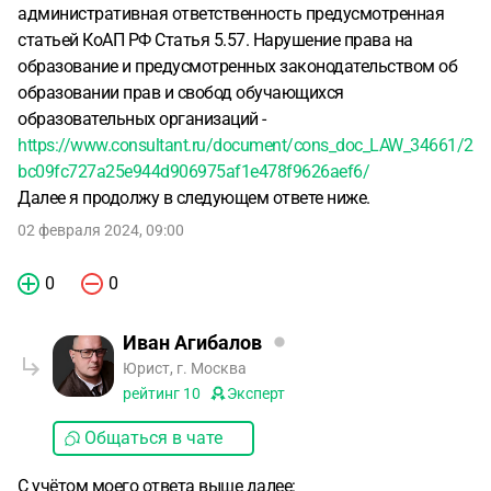
административная ответственность предусмотренная
статьей КоАП РФ Статья 5.57. Нарушение права на
образование и предусмотренных законодательством об
образовании прав и свобод обучающихся
образовательных организаций -
https://www.consultant.ru/document/cons_doc_LAW_34661/2
bc09fc727a25e944d906975af1e478f9626aef6/
Далее я продолжу в следующем ответе ниже.
02 февраля 2024, 09:00
0
0
Иван Агибалов
Юрист, г. Москва
рейтинг
10
Эксперт
Общаться в чате
С учётом моего ответа выше далее: