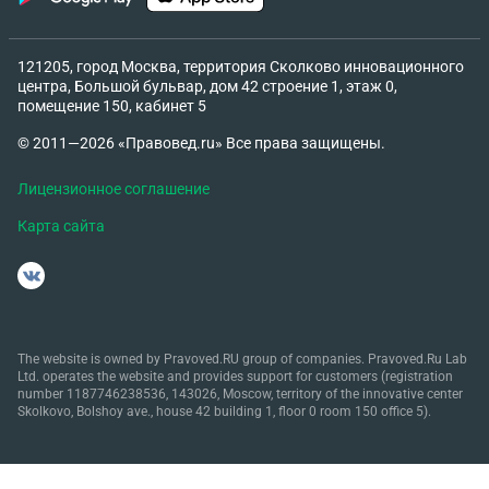
121205, город Москва, территория Сколково инновационного
центра, Большой бульвар, дом 42 строение 1, этаж 0,
помещение 150, кабинет 5
© 2011—2026 «Правовед.ru» Все права защищены.
Лицензионное соглашение
Карта сайта
The website is owned by Pravoved.RU group of companies. Pravoved.Ru Lab
Ltd. operates the website and provides support for customers (registration
number 1187746238536, 143026, Moscow, territory of the innovative center
Skolkovo, Bolshoy ave., house 42 building 1, floor 0 room 150 office 5).