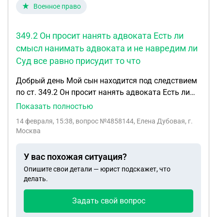
Военное право
349.2 Он просит нанять адвоката Есть ли
смысл нанимать адвоката и не навредим ли
Суд все равно присудит то что
Добрый день Мой сын находится под следствием
по ст. 349.2 Он просит нанять адвоката Есть ли
смысл нанимать адвоката и не навредим ли Суд
Показать полностью
все равно присудит то что положено Мы Добрый
14 февраля, 15:38
, вопрос №4858144, Елена Дубовая, г.
день Мой сын находится под следствием по ст.
Москва
349.2 Он просит нанять адвоката Есть ли смысл
нанимать адвоката и не навредим ли Суд все
У вас похожая ситуация?
равно присудит то что положено Мы обратились
Опишите свои детали — юрист подскажет, что
к адвокату из Донецка Косоногову Станиславу
делать.
Сергеевичу Услуги на период следствия стоят 250
тысяч рублей Договор ещё не заключили Нам не
Задать свой вопрос
очень понятно с чего начать и как договор