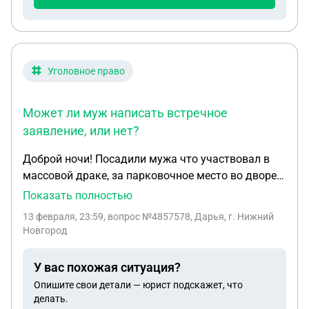
отпуска были израсходованы, в этом году - 0.
Предоставляется 56 дней.
Уголовное право
Может ли муж написать встречное
заявление, или нет?
Доброй ночи! Посадили мужа что участвовал в
массовой драке, за парковочное место во дворе.
С него я не снимаю, что он сам полез. Но с
Показать полностью
человеком которое это произошло, соседи из
13 февраля, 23:59
, вопрос №4857578, Дарья, г. Нижний
двора сказали что тот ударил моего мужа
Новгород
лопатой по лбу и избил. Мой муж сильнее избит,
но с которым началась эта потосовка вся
У вас похожая ситуация?
написал заявление и снял побой. Муж был
Опишите свои детали — юрист подскажет, что
пьяный. Но и тот мужчина не один напал на моего
делать.
мужа, а вдвоём. Может ли муж написать