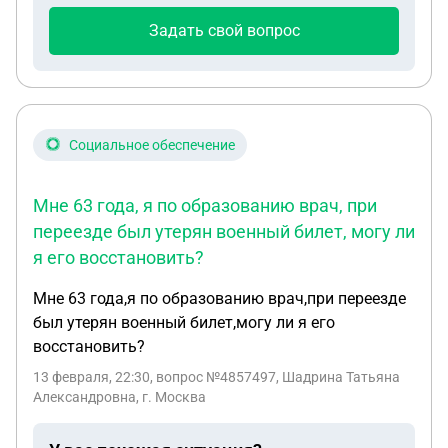
встречное заявление, или нет? Суд уже 14.02.
Задать свой вопрос
Какие могут вменять статьи? Что может грозить?
Рядом была мать, слушать её не стали т.к тоже
влезла защищая сына и написали тоже на неё
заявление. Слушали только ту сторону.
Социальное обеспечение
Мне 63 года, я по образованию врач, при
переезде был утерян военный билет, могу ли
я его восстановить?
Мне 63 года,я по образованию врач,при переезде
был утерян военный билет,могу ли я его
восстановить?
13 февраля, 22:30
, вопрос №4857497, Шадрина Татьяна
Александровна, г. Москва