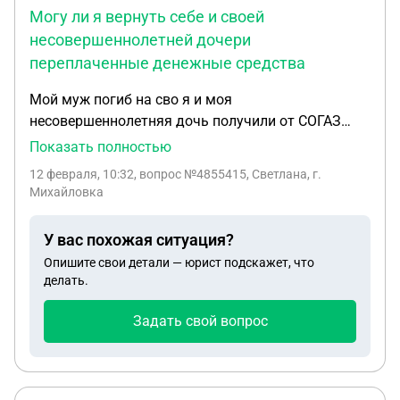
Могу ли я вернуть себе и своей
несовершеннолетней дочери
переплаченные денежные средства
Мой муж погиб на сво я и моя
несовершеннолетняя дочь получили от СОГАЗ
выплаты, но позже появилась ещё одна
Показать полностью
правообладатель с требованиями вернуть ей
12 февраля, 10:32
, вопрос №4855415, Светлана, г.
третью часть. Я ей отдала наличными она
Михайловка
написала расписку, но позже мне пришло письмо
с СОГАЗ где был произведён перерасчёт , в итоге
У вас похожая ситуация?
получилось что я ей передала лишние деньги.
Опишите свои детали — юрист подскажет, что
Могу ли я вернуть себе и своей
делать.
несовершеннолетней дочери переплаченные
денежные средства
Задать свой вопрос