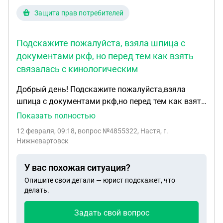
Защита прав потребителей
Подскажите пожалуйста, взяла шпица с
документами ркф, но перед тем как взять
связалась с кинологическим
Добрый день! Подскажите пожалуйста,взяла
шпица с документами ркф,но перед тем как взять
связалась с кинологическим клубом,и спросила
Показать полностью
есть ли щенки,они мне прислали контакты
12 февраля, 09:18
, вопрос №4855322, Настя, г.
заводчика,я связалась у нее были 4 щенка,один
Нижневартовск
щенок был с дефектом по жеванию ,этому я не
предала значение,а другие здоровы.Спрлсила,как
У вас похожая ситуация?
к детям относится щенок, сколько.будет весить,в
Опишите свои детали — юрист подскажет, что
итоге я взяла в конце ноября с документами
делать.
ркф,где прописаны,кто родители,кто заводчик,
кинологический центр с печатью,но он оказался с
Задать свой вопрос
проблемами,так как я его забрала,он все время