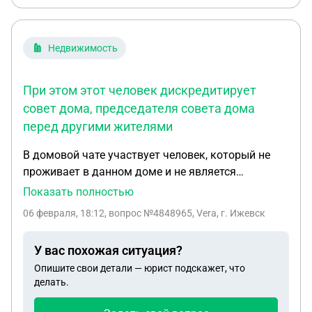
Недвижимость
При этом этот человек дискредитирует
совет дома, председателя совета дома
перед другими жителями
В домовой чате участвует человек, который не
проживает в данном доме и не является
собственником. При этом этот человек
Показать полностью
дискредитирует совет дома, председателя совета
06 февраля, 18:12
, вопрос №4848965, Vera, г. Ижевск
дома перед другими жителями. Доводит
председателя вопросами до нервного срыва.
У вас похожая ситуация?
Опишите свои детали — юрист подскажет, что
делать.