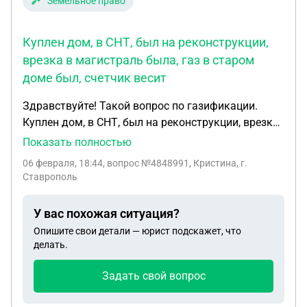
Земельное право
Куплен дом, в СНТ, был на реконструкции,
врезка в магистраль была, газ в старом
доме был, счетчик весит
Здравствуйте! Такой вопрос по газификации.
Куплен дом, в СНТ, был на реконструкции, врезка
в магистраль была, газ в старом доме был,
Показать полностью
счетчик весит. Для реконструкции газ отключили.
06 февраля, 18:44
, вопрос №4848991, Кристина, г.
Пришло время вводить газ, приехал
Ставрополь
проектировщик, сказал, что нужна новая врезка в
магистраль. Так ли это?
У вас похожая ситуация?
Опишите свои детали — юрист подскажет, что
делать.
Задать свой вопрос