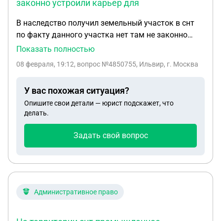
законно устроили карьер для
В наследство получил земельный участок в снт
по факту данного участка нет там не законно
устроили карьер для добычи песка когда ни кто
Показать полностью
не может сказать это происходило было
08 февраля, 19:12
, вопрос №4850755, Ильвир, г. Москва
обращение в увд снт несет ответственность за
уничтожение земельного участка и строения на
У вас похожая ситуация?
нём
Опишите свои детали — юрист подскажет, что
делать.
Задать свой вопрос
Административное право