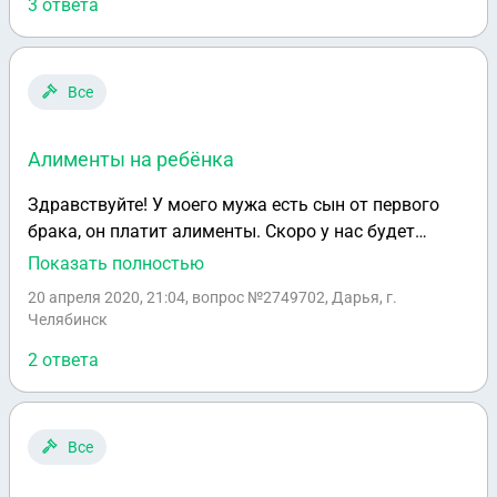
3 ответа
Все
Алименты на ребёнка
Здравствуйте! У моего мужа есть сын от первого
брака, он платит алименты. Скоро у нас будет
совместный ребёнок. Я слышала что могу находясь
Показать полностью
с ним в браке тоже подать на алименты, и тогда он
20 апреля 2020, 21:04
, вопрос №2749702, Дарья, г.
будет платить 33% на двоих детей (т.е. 16.5% вместо
Челябинск
25 будет получать первая жена, и 16,5% буду
2 ответа
получать я). Так ли это на самом деле?
Все