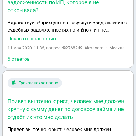
задолженности по ИП, которое я не
открывала?
Здравствуйте!приходят на госуслуги уведомления о
судебных задолженностях по ип!но я ип не
открывала и никогда не имела с подобными
Показать полностью
ситуациями дело!сумма задолженности уже 160000.
11 мая 2020, 11:36
, вопрос №2768249, Alexandra, г. Москва
Пожалуйста,подскажите,что делать!?
5 ответов
Гражданское право
Привет вы точно юрист, человек мне должен
крупную сумму денег по договору займа и не
отдаёт их что мне делать
Привет вы точно юрист, человек мне должен