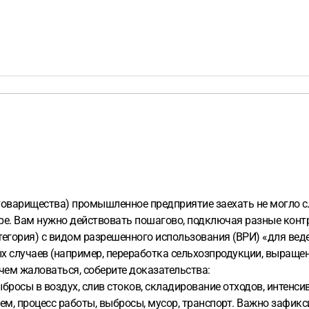
варищества) промышленное предприятие заехать не могло слу
тре. Вам нужно действовать пошагово, подключая разные кон
атегория) с видом разрешенного использования (ВРИ) «для ве
х случаев (например, переработка сельхозпродукции, выращенн
ем жаловаться, соберите доказательства:
бросы в воздух, слив стоков, складирование отходов, интенс
ием, процесс работы, выбросы, мусор, транспорт. Важно зафикс