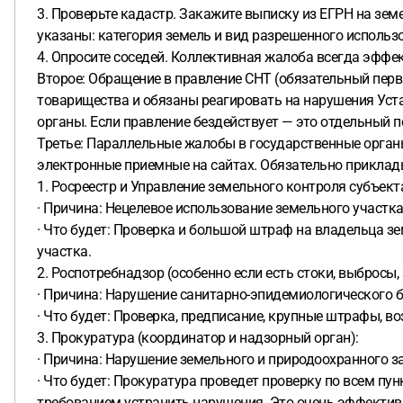
3. Проверьте кадастр. Закажите выписку из ЕГРН на зем
указаны: категория земель и вид разрешенного использ
4. Опросите соседей. Коллективная жалоба всегда эффек
Второе: Обращение в правление СНТ (обязательный пер
товарищества и обязаны реагировать на нарушения Уст
органы. Если правление бездействует — это отдельный 
Третье: Параллельные жалобы в государственные орган
электронные приемные на сайтах. Обязательно приклад
1. Росреестр и Управление земельного контроля субъекта
· Причина: Нецелевое использование земельного участка 
· Что будет: Проверка и большой штраф на владельца з
участка.
2. Роспотребнадзор (особенно если есть стоки, выбросы, 
· Причина: Нарушение санитарно-эпидемиологического б
· Что будет: Проверка, предписание, крупные штрафы, 
3. Прокуратура (координатор и надзорный орган):
· Причина: Нарушение земельного и природоохранного за
· Что будет: Прокуратура проведет проверку по всем пу
требованием устранить нарушения. Это очень эффективн