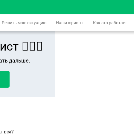
Решить мою ситуацию
Наши юристы
Как это работает
 👨🏻‍⚖️
ать дальше.
!
аться?