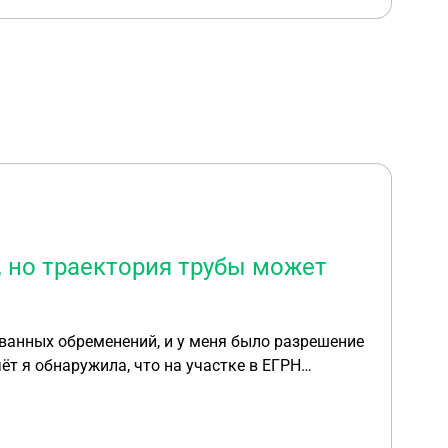
, но траектория трубы может
ованных обременений, и у меня было разрешение
физически существовала до покупки участка, но
оселке, говорят, что здесь все трубы низкого