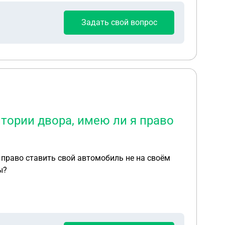
урфление), чтобы найти трубы и примерно
Задать свой вопрос
тории двора, имею ли я право
ы?