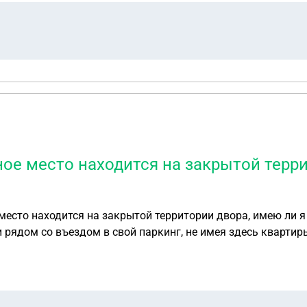
ысокого давления. Я предполагаю, что дом стоит на расстоянии примерно 2
е прямой. На участке делались небольшие выкапывания (ш
ки могут быть, если фактически дом стоит
ксировать это юридически? Хотелось бы получить рекомендации по дальнейшим
ь стратегию.
ое место находится на закрытой терри
и рядом со въездом в свой паркинг, не имея здесь квартир