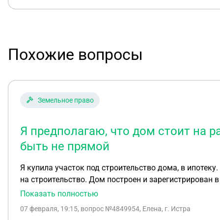
Похожие вопросы
Земельное право
Я предполагаю, что дом стоит на р
быть не прямой
Я купила участок под строительство дома, в ипотеку
на строительство. Дом построен и зарегистрирован в собственность. После постановки дома на кадастровый учёт я 
отображена газовая труба, которая пересекает участ
Показать полностью
была зарегистрирована в кадастре только после того, как я купила участок и построила
07 февраля, 19:15
, вопрос №4849954, Елена, г. Истра
чёрная пластиковая и проходит по территории СНТ. М