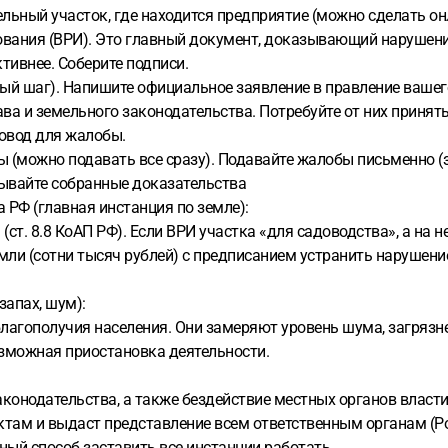
ельный участок, где находится предприятие (можно сделать онл
ования (ВРИ). Это главный документ, доказывающий нарушение
тивнее. Соберите подписи.
вый шаг). Напишите официальное заявление в правление ваше
ава и земельного законодательства. Потребуйте от них прин
повод для жалобы.
ы (можно подавать все сразу). Подавайте жалобы письменно 
ывайте собранные доказательства
 РФ (главная инстанция по земле):
(ст. 8.8 КоАП РФ). Если ВРИ участка «для садоводства», а на н
емли (сотни тысяч рублей) с предписанием устранить нарушен
запах, шум):
лагополучия населения. Они замеряют уровень шума, загрязне
возможная приостановка деятельности.
конодательства, а также бездействие местных органов власти 
нктам и выдаст представление всем ответственным органам (Р
ый способ заставить все инстанции работать.