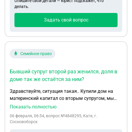
Опишите свои детали — юрист подскажет, что
делать.
Задать свой вопрос
Семейное право
Бывший супруг второй раз женился, доля в
доме так же остаётся за ним?
Здравствуйте, ситуация такая.. Купили дом на
материнский капитал со вторым супругом, мы
развелись, он ушел из дома, я с детьми живу в
Показать полностью
этом доме. Каждому выделена доля в этом доме.
06 февраля, 06:54
, вопрос №4848295, Катя, г.
Бывший супруг второй раз женился, доля в доме
Сосновоборск
так же остаётся за ним?