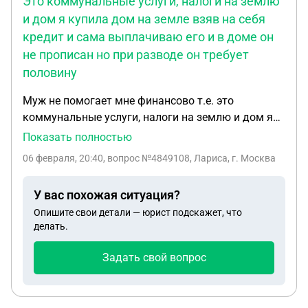
Это коммунальные услуги, налоги на землю
и дом я купила дом на земле взяв на себя
кредит и сама выплачиваю его и в доме он
не прописан но при разводе он требует
половину
Муж не помогает мне финансово т.е. это
коммунальные услуги, налоги на землю и дом я
купила дом на земле взяв на себя кредит и сама
Показать полностью
выплачиваю его и в доме он не прописан но при
06 февраля, 20:40
, вопрос №4849108, Лариса, г. Москва
разводе он требует половину . Как быть в этой
ситуации?
У вас похожая ситуация?
Опишите свои детали — юрист подскажет, что
делать.
Задать свой вопрос