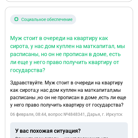
которая там будет рядом строится. Как
обезопасить себя и точно увидится, что дом,
который я покупаю не будут сносить ?
Социальное обеспечение
Муж стоит в очереди на квартиру как
сирота, у нас дом куплен на маткапитал, мы
расписаны, но он не прописан в доме, есть
ли еще у него право получить квартиру от
государства?
Здравствуйте. Муж стоит в очереди на квартиру
как сирота,у нас дом куплен на маткапитал,мы
расписаны ,но он не прописан в доме ,есть ли еще
у него право получить квартиру от государства?
06 февраля, 08:44
, вопрос №4848341, Дарья, г. Иркутск
У вас похожая ситуация?