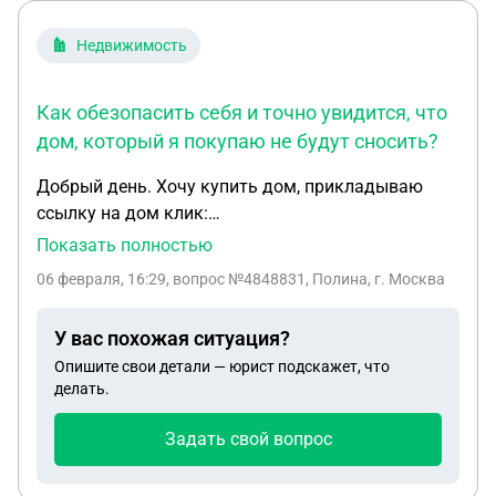
Недвижимость
Как обезопасить себя и точно увидится, что
дом, который я покупаю не будут сносить?
Добрый день. Хочу купить дом, прикладываю
ссылку на дом клик:
https://domclick.ru/card/sale__flat__2073566476 .
Показать полностью
Вопрос в том, что дом со статусом квартиры,
06 февраля, 16:29
, вопрос №4848831, Полина, г. Москва
ранее там было 3 квартиры. И также вопрос в
том, что там рядом сносят другие дома, так как
У вас похожая ситуация?
строится многоэтажка. Вопросы: 1. Какие риски
Опишите свои детали — юрист подскажет, что
могут быть при покупки дома со статусом
делать.
квартиры и что проверить необходимо, чтобы
обезопасить себя? 2. Также переживаю, что после
Задать свой вопрос
покупки дома его снесут, так как будут
расширять территорию для новой многоэтажки,