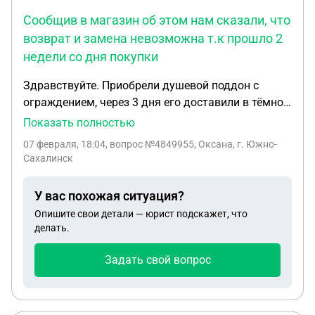
Сообщив в магазин об этом нам сказали, что
возврат и замена невозможна т.к прошло 2
недели со дня покупки
Здравствуйте. Приобрели душевой поддон с
ограждением, через 3 дня его доставили в тёмное
время суток вид был хороший, но через две
Показать полностью
недели при установки обнаружили выпуклость на
07 февраля, 18:04
, вопрос №4849955, Оксана, г. Южно-
поддоне, осмотрев его выяснилось, что это
Сахалинск
сквозная дырочка от самореза прикрученого
снизу. Сообщив в магазин об этом нам сказали,
У вас похожая ситуация?
что возврат и замена невозможна т.к прошло 2
Опишите свои детали — юрист подскажет, что
недели со дня покупки. Подскажите возможен ли
делать.
возврат товара
Задать свой вопрос