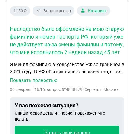
1150 ₽
Вопрос решен
Нотариат
Наследство было оформлено на мою старую
фамилию и номер паспорта РФ, который уже
не действует из-за смены фамилии и потому,
что мне исполнилось 2 недели назад 45 лет
Я менял фамилию в консульстве РФ за границей в
2021 году. В РФ об этом ничего не известно, с тех
пор я там не появлялся. Был выдан новый
Показать полностью
иностранный паспорт на новую фамилию. Сейчас
06 февраля, 16:16
, вопрос №4848879, Сергей, г. Москва
мне нужно составить доверенности на ведение на
следственного дела и на управление имуществом.
У вас похожая ситуация?
Наследство было оформлено на мою старую
Опишите свои детали — юрист подскажет, что
фамилию и номер паспорта РФ, который уже не
делать.
действует из-за смены фамилии и потому, что мне
исполнилось 2 недели назад 45 лет. Могу ли я
Задать свой вопрос