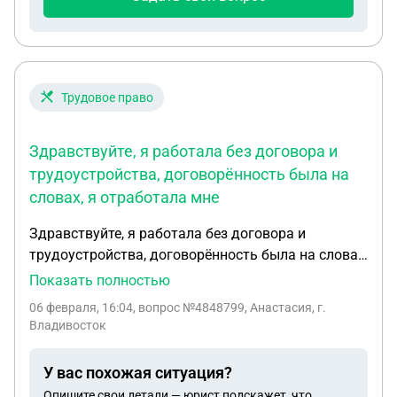
добавить свою старую фамилию в текст
доверенности помимо новой, чтобы была чётко
закреплена связь между ними? (Я, ФИО, до 2021 г
(старая фамилия), доверяю...) Спасибо
Трудовое право
Здравствуйте, я работала без договора и
трудоустройства, договорённость была на
словах, я отработала мне
Здравствуйте, я работала без договора и
трудоустройства, договорённость была на словах
, я отработала мне заплатили, я решила не
Показать полностью
работать у них большие, роботадатель требуют
06 февраля, 16:04
, вопрос №4848799, Анастасия, г.
отработать две недели и отказалась платить за
Владивосток
проделанную работу
У вас похожая ситуация?
Опишите свои детали — юрист подскажет, что