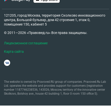
121205, город Москва, территория Сколково инновационного
центра, Большой бульвар, дом 42 строение 1, этаж 0,
помещение 150, кабинет 5
© 2011—2026 «Правовед.ru» Все права защищены.
Лицензионное соглашение
Карта сайта
The website is owned by Pravoved.RU group of companies. Pravoved.Ru Lab
Ltd. operates the website and provides support for customers (registration
number 1187746238536, 143026, Moscow, territory of the innovative center
Skolkovo, Bolshoy ave., house 42 building 1, floor 0 room 150 office 5).