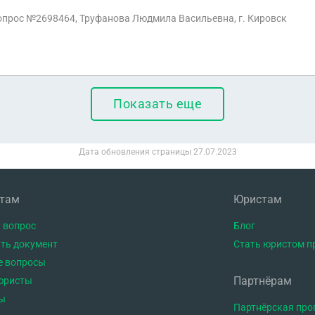
вопрос №2698464, Труфанова Людмила Васильевна, г. Кировск
Показать еще
Дата обновления страницы
27.07.2023
нтам
Юристам
 вопрос
Блог
ть документ
Стать юристом п
е вопросы
Партнёрам
юристы
ы
Партнёрская пр