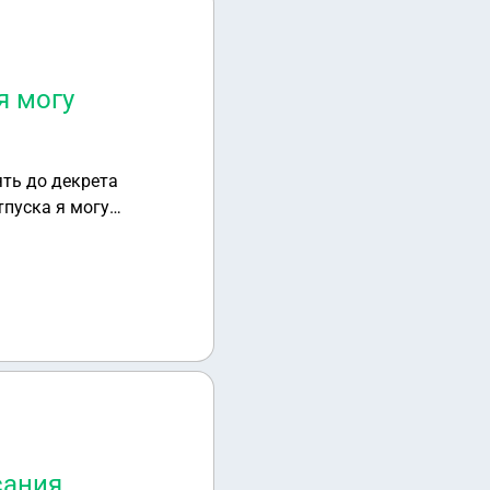
я могу
ять до декрета
тпуска я могу
иву на дальнем
сания