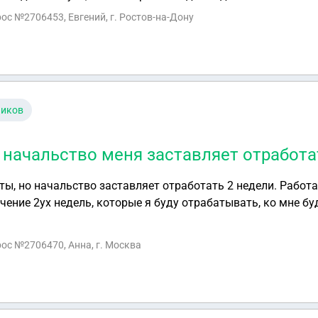
рос №2706453, Евгений, г. Ростов-на-Дону
ников
и начальство меня заставляет отработа
ты, но начальство заставляет отработать 2 недели. Работа
ечение 2ух недель, которые я буду отрабатывать, ко мне бу
нчании отработки есть вариант что весь просроченный това
ли такие случаи с коллегами, которые уволились).
рос №2706470, Анна, г. Москва