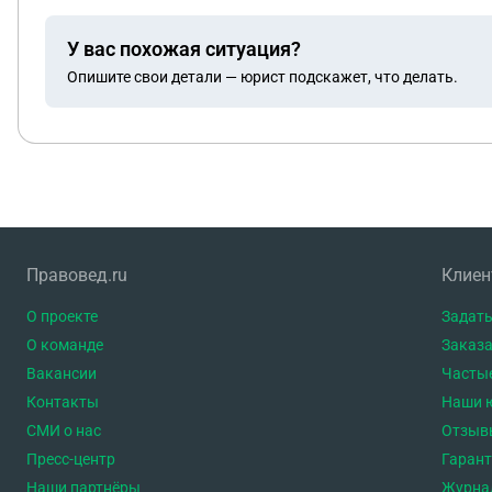
У вас похожая ситуация?
Опишите свои детали — юрист подскажет, что делать.
Правовед.ru
Клие
О проекте
Задать
О команде
Заказа
Вакансии
Часты
Контакты
Наши 
СМИ о нас
Отзыв
Пресс-центр
Гаран
Наши партнёры
Журна