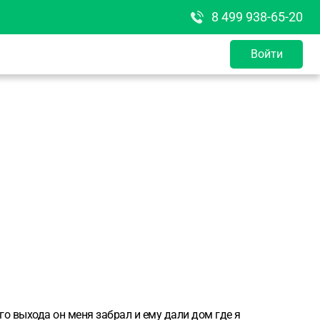
8 499 938-65-20
Войти
го выхода он меня забрал и ему дали дом где я