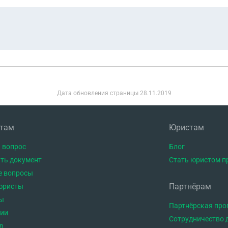
Дата обновления страницы
28.11.2019
нтам
Юристам
 вопрос
Блог
ть документ
Стать юристом п
е вопросы
Партнёрам
юристы
ы
Партнёрская пр
тии
Сотрудничество 
л