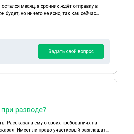
 остался месяц, а срочник ждёт отправку в
 будет, но ничего не ясно, так как сейчас
месяц, караул будет длиться около 20 дней, а
ит, минимум на неделю в армии?
Задать свой вопрос
 при разводе?
ть. Рассказала ему о своих требованиях на
ссказал. Имеет ли право участковый разглашать