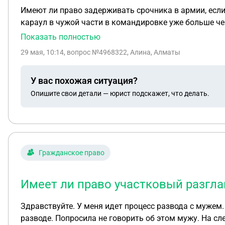
Имеют ли право задерживать срочника в армии, если 
караул в чужой части в командировке уже больше чем 
парень и прапор этой части ждут приказ, что делать 
Показать полностью
ехать туда и обратно в свою часть - больше двух не
29 мая, 10:14
, вопрос №4968322, Алина, Алматы
У вас похожая ситуация?
Опишите свои детали — юрист подскажет, что делать.
Гражданское право
Имеет ли право участковый разгл
Здравствуйте. У меня идет процесс развода с мужем.
разводе. Попросила не говорить об этом мужу. На с