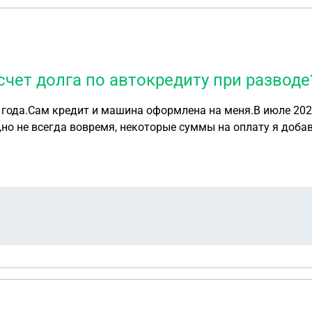
чет долга по автокредиту при разводе
 года.Сам кредит и машина оформлена на меня.В июле 20
н,но не всегда вовремя, некоторые суммы на оплату я доба
т автокредит не нужен.Имеет ли право бывший муж претенд