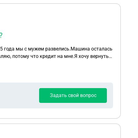
?
25 года мы с мужем развелись.Машина осталась
вляю, потому что кредит на мне.Я хочу вернуть
овать на неё? Добровольно он мне её не хочет
Задать свой вопрос