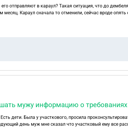
его отправляют в караул? Такая ситуация, что до дембеля
месяц. Караул сначала то отменили, сейчас вроде опять он
дальше. И ждут они больше месяца. Дембель у парня через 
дель. Имеют ли в таком случае задержать срочника, выход
ашать мужу информацию о требованиях
 Есть дети. Была у участкового, просила проконсультирова
ледующий день муж мне сказал что участковый ему все ра