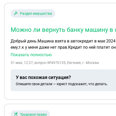
Раздел имущества
Можно ли вернуть банку машину в с
Добрый день.Машина взята в автокредит в мае 2024
ему,т.к у меня даже нет прав.Кредит по ней платит о
машину банку в счёт оставшегося долга,т.к. мне это
Показать полностью
возвращать.
31 мая, 12:27
, вопрос №4970135, Евгения, г. Москва
У вас похожая ситуация?
Опишите свои детали — юрист подскажет, что делать.
Трудовое право