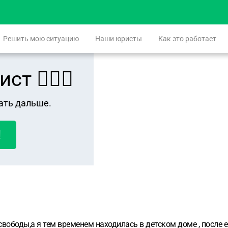
Решить мою ситуацию
Наши юристы
Как это работает
 👨🏻‍⚖️
ать дальше.
!
вободы,а я тем временем находилась в детском доме , после е