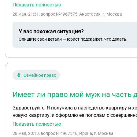
такую информацию?
Показать полностью
28 мая, 21:31
, вопрос №4967575, Анастасия, г. Москва
У вас похожая ситуация?
Опишите свои детали — юрист подскажет, что делать.
Семейное право
Имеет ли право мой муж на часть 
Здравствуйте. Я получила в наследство квартиру и хочу ее
новую квартиру, и оформлю ее пополам с совершеннолетней дочерью (то есть 2 собственника, я и дочь), может ли мой муж (отец дочери) 
долю в квартире в какой-либо ситуации? 2. Может ли мой муж претендовать на долю в новой квартире, если она будет целиком оформлена на дочь (но куплена
Показать полностью
на деньги от п
28 мая, 20:18
, вопрос №4967546, Ирина, г. Москва