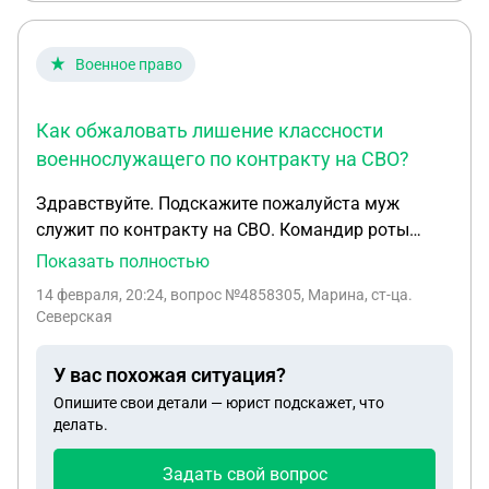
Военное право
Как обжаловать лишение классности
военнослужащего по контракту на СВО?
Здравствуйте. Подскажите пожалуйста муж
служит по контракту на СВО. Командир роты
ввиду личной неприязни лишил его классности
Показать полностью
яеобы за нарушение военной дисциплины,
14 февраля, 20:24
, вопрос №4858305, Марина, ст-ца.
никаких выговоров и рапартов нет на каком
Северская
основании он лишил мужа классности. В связи
лишения классности зарплата урезана так как
У вас похожая ситуация?
нету классности. Муж хочет подать жалобу на
Опишите свои детали — юрист подскажет, что
мужа в Центральный аппарат Росгвардии.
делать.
Подскажите как правильно изложить суть
проблемы и написать жалобу.
Задать свой вопрос