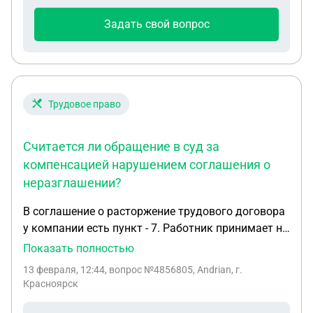
Задать свой вопрос
Трудовое право
Считается ли обращение в суд за
компенсацией нарушением соглашения о
неразглашении?
В соглашение о расторжение трудового договора
у компании есть пункт - 7. Работник принимает на
себя обязательство: не предпринимать каких-
Показать полностью
либо действий, которые прямо могут нанести
13 февраля, 12:44
, вопрос №4856805, Andrian, г.
ущерб деловой репутации, имиджу или имуществу
Красноярск
Работодателя; не использовать знание
конфиденциальной информации для занятия