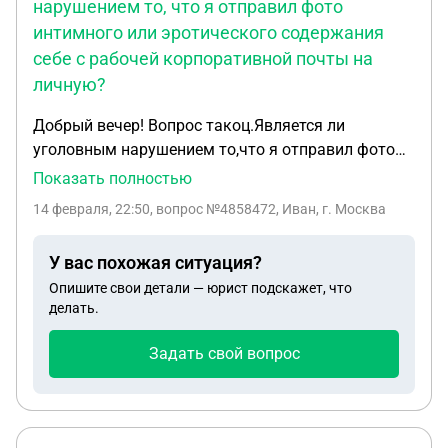
нарушением то, что я отправил фото
интимного или эротического содержания
себе с рабочей корпоративной почты на
личную?
Добрый вечер! Вопрос такоц.Является ли
уголовным нарушением то,что я отправил фото
интимного или эротического содержания себе с
Показать полностью
рабочей корпоративной почты на личную? Я так
14 февраля, 22:50
, вопрос №4858472, Иван, г. Москва
понимаю,что нет,потому что отправил чисто себе
,а не пересылал кому-то.Я прав?
У вас похожая ситуация?
Опишите свои детали — юрист подскажет, что
делать.
Задать свой вопрос