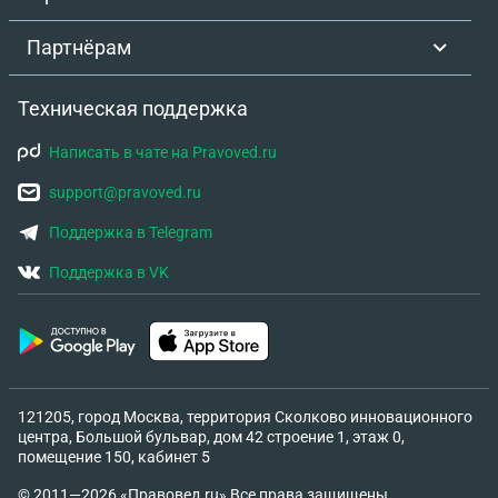
причинения имущественного и /или
репутационного ущерба Работодателю в связи с
Партнёрам
такими действиями, минимизации его размера Я
собираюсь в суде просить моральную
Техническая поддержка
компенсацию, это будет нарушением этого пункта
"соглашения о расторжение"?
Написать в чате на Pravoved.ru
support@pravoved.ru
Поддержка в Telegram
Поддержка в VK
121205, город Москва, территория Сколково инновационного
центра, Большой бульвар, дом 42 строение 1, этаж 0,
помещение 150, кабинет 5
© 2011—2026 «Правовед.ru» Все права защищены.