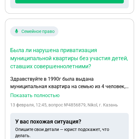
Семейное право
Была ли нарушена приватизация
муниципальной квартиры без участия детей,
ставших совершеннолетними?
Здравствуйте в 1990г была выдана
муниципальная квартира на семью из 4 человек,
двое несовершеннолетних, в 1992году развелись,
Показать полностью
уехали, не проживали и не прописывались
13 февраля, 12:45
, вопрос №4856879, Nikol, г. Казань
приватизация была в 2009 г без участия детей,
достигших совершеннолетия. Есть ли нарушения
У вас похожая ситуация?
в приватизации
Опишите свои детали — юрист подскажет, что
делать.