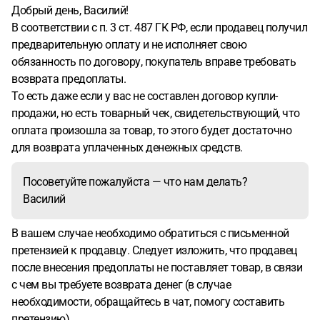
Добрый день, Василий!
настояли на этом.
Из документов у нас есть только
В соответствии с п. 3 ст. 487 ГК РФ, если продавец получил
товарный чек и эскиз кухни (в обоих документах
предварительную оплату и не исполняет свою
фигурирует фамилия моей жены - Дутова В.С.). Сроки
обязанность по договору, покупатель вправе требовать
доставки и установки кухни нигде документально не
возврата предоплаты.
закреплены.
И вот на сегодняшний момент - 13 ноября
То есть даже если у вас не составлен договор купли-
2018 года - нашей кухни до сих пор нет. Нами
продажи, но есть товарный чек, свидетельствующий, что
предпринимались неоднократные попытки выяснить
оплата произошла за товар, то этого будет достаточно
причины задержки (идет уже четвертый месяц с момента
для возврата уплаченных денежных средств.
внесения предоплаты). Но на все наши звонки и визиты в
магазин мы каждый раз получаем разные ответы - то
Посоветуйте пожалуйста — что нам делать?
поставщик задерживает отправку контейнера (поставка,
Василий
со слов, из г. Пензы), то проблемы с транспортными
компаниями. В последний наш визит (3 ноября) нам
В вашем случае необходимо обратиться с письменной
заявили, что поставщик отправил только корпуса нашей
претензией к продавцу. Следует изложить, что продавец
кухни, а фасадов в контейнере нет, и надо ждать
после внесения предоплаты не поставляет товар, в связи
следующего контейнера.
Время идет, ситуация все более
с чем вы требуете возврата денег (в случае
накаляется. За то время, что мы ждем, можно было бы
необходимости, обращайтесь в чат, помогу составить
уже заказать и получить кухню в другом месте, но мы это
претензию).