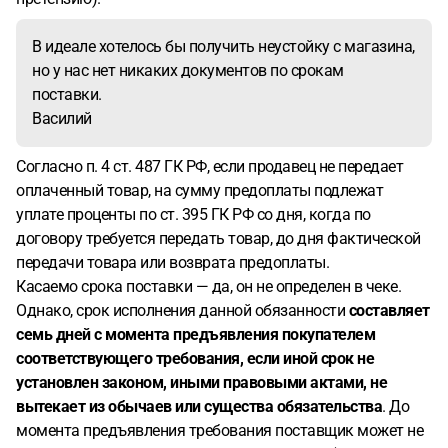
поняли слишком поздно.
Посоветуйте пожалуйста - что
нам делать? В идеале хотелось бы получить неустойку с
В идеале хотелось бы получить неустойку с магазина,
магазина, но у нас нет никаких документов по срокам
но у нас нет никаких документов по срокам
поставки. Жена говорит, что нужно забрать предоплату,
поставки.
но насколько я понимаю, с этим тоже могут возникнуть
Василий
определенные трудности. Конечно, будь у нас договор, все
было бы гораздо проще, но увы и ах!
Спасибо за помощь!
Согласно п. 4 ст. 487 ГК РФ, если продавец не передает
оплаченный товар, на сумму предоплаты подлежат
уплате проценты по ст. 395 ГК РФ со дня, когда по
договору требуется передать товар, до дня фактической
передачи товара или возврата предоплаты.
Касаемо срока поставки — да, он не определен в чеке.
Однако, срок исполнения данной обязанности
составляет
семь дней с момента предъявления покупателем
соответствующего требования, если иной срок не
установлен законом, иными правовыми актами, не
вытекает из обычаев или существа обязательства
. До
момента предъявления требования поставщик может не