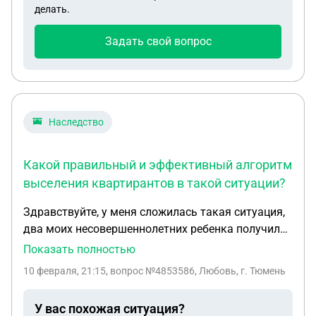
делать.
Задать свой вопрос
Наследство
Какой правильный и эффективный алгоритм
выселения квартирантов в такой ситуации?
Здравствуйте, у меня сложилась такая ситуация,
два моих несовершеннолетних ребенка получили
квартиру в наследство после смерти отца, у
Показать полностью
каждого доля 1/8. Супруга умершего получила
10 февраля, 21:15
, вопрос №4853586, Любовь, г. Тюмень
5/8, по истечении некоторого времени она
скончалась. После ее смерти я выяснила, что эта
У вас похожая ситуация?
квартира сдается в аренда уже длительное время.