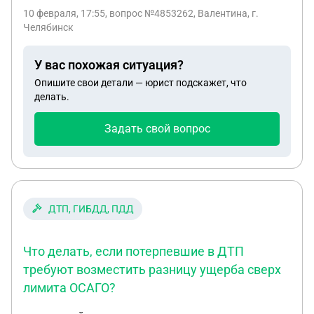
системы отопления. Недавно УК лишили
10 февраля, 17:55
, вопрос №4853262, Валентина, г.
лицензии, а ответа на мое заявление я так и не
Челябинск
получила. Что нужно делать, что бы все таки
получить деньги с УК?
У вас похожая ситуация?
Опишите свои детали — юрист подскажет, что
делать.
Задать свой вопрос
ДТП, ГИБДД, ПДД
Что делать, если потерпевшие в ДТП
требуют возместить разницу ущерба сверх
лимита ОСАГО?