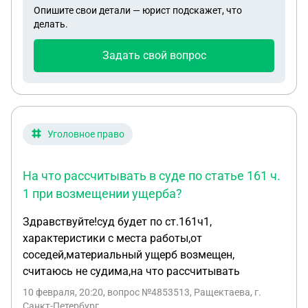
Опишите свои детали — юрист подскажет, что
Установить личности проживающих в квартире не
делать.
удалось . Сотрудники полиции бездействуют, а
тем временем оплачиваю налог и ком. платежи.
Задать свой вопрос
Какой правильный и эффективный алгоритм
выселения квартирантов в такой ситуации? Как и
кто может установить личности к которым
адресовать исковое с целью выселения и
возмещения ущерба?
Уголовное право
На что рассчитывать в суде по статье 161 ч.
1 при возмещении ущерба?
Здравствуйте!суд будет по ст.161ч1,
характеристики с места работы,от
соседей,материальный ущерб возмещен,
считаюсь не судима,на что рассчитывать
10 февраля, 20:20
, вопрос №4853513, Ращектаева, г.
Санкт-Петербург