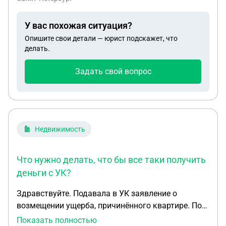
У вас похожая ситуация?
Опишите свои детали — юрист подскажет, что
делать.
Задать свой вопрос
Недвижимость
Что нужно делать, что бы все таки получить
деньги с УК?
Здравствуйте. Подавала в УК заявление о
возмещении ущерба, причинённого квартире. По
вине УК квартиру затопило горячей водой из
Показать полностью