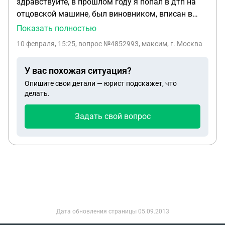
здравствуйте, в прошлом году я попал в дтп на
отцовской машине, был виновником, вписан в
осаго, права есть, потерпевшая сторона сделала
Показать полностью
первую экспертизу, получили выплату в размере
10 февраля, 15:25
, вопрос №4852993, максим, г. Москва
180 тыс, через две недели сделали ещё
экспертизу, ущерб назначили уже в 1 млн,
У вас похожая ситуация?
страховка выплатила ещё 220 тыс, требуют
Опишите свои детали — юрист подскажет, что
возместить 600 тыс, подают в суд, я студент,
делать.
заработка нет, из имущества только машина
которая стоит 100 тыс. как мне быть? как будут
Задать свой вопрос
взыскивать сумму ущерба с меня?
Дата обновления страницы
05.09.2013