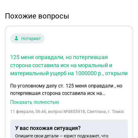
Похожие вопросы
Нотариат
125 меня оправдали, но потерпевшая
сторона составила иск на моральный и
материальный ущерб на 1000000 р., открыли
По уголовному делу ст. 125 меня оправдали , но
потерпевшая сторона составила иск на
моральный и материальный ущерб на 1000000 р.,
Показать полностью
открыли гражданское дело, тот же адвокат
11 февраля, 06:46
, вопрос №4853918, Светлана, г. Томск
настоял на доверенности в суде, я на него
сделала доверенность, а теперь сомневаюсь ни
У вас похожая ситуация?
может ли эта доверенность сыграть злую шутку
Опишите свои детали — юрист подскажет, что