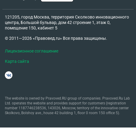
121205, город Москва, территория Сколково инновационного
центра, Большой бульвар, дом 42 строение 1, этаж 0,
помещение 150, кабинет 5
© 2011—2026 «Правовед.ru» Все права защищены.
Лицензионное соглашение
Карта сайта
The website is owned by Pravoved.RU group of companies. Pravoved.Ru Lab
Ltd. operates the website and provides support for customers (registration
number 1187746238536, 143026, Moscow, territory of the innovative center
Skolkovo, Bolshoy ave., house 42 building 1, floor 0 room 150 office 5).