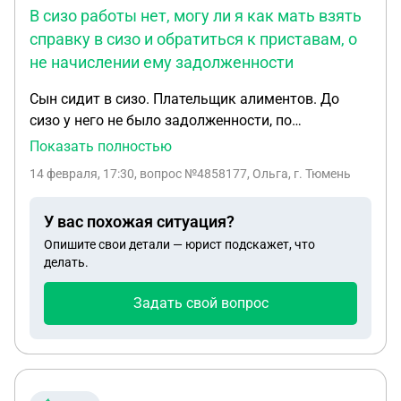
В сизо работы нет, могу ли я как мать взять
справку в сизо и обратиться к приставам, о
не начислении ему задолженности
Сын сидит в сизо. Плательщик алиментов. До
сизо у него не было задолженности, по
алиментам. В сизо работы нет, могу ли я как мать
Показать полностью
взять справку в сизо и обратиться к приставам, о
14 февраля, 17:30
, вопрос №4858177, Ольга, г. Тюмень
не начислении ему задолженности. Или только он
сам может с этим вопросом обратиться после
У вас похожая ситуация?
того как его освободят.
Опишите свои детали — юрист подскажет, что
делать.
Задать свой вопрос