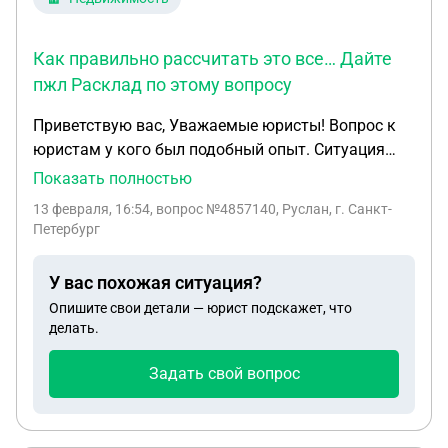
Как правильно рассчитать это все… Дайте
пжл Расклад по этому вопросу
Приветствую вас, Уважаемые юристы! Вопрос к
юристам у кого был подобный опыт. Ситуация
следующая. В 07.10.20 я приобрел 1-к квартиру, и
Показать полностью
мой брат тож приобрел 30.03.21 чуть позже 1-к
13 февраля, 16:54
, вопрос №4857140, Руслан, г. Санкт-
кв. у этого же застройщика ООО Инвест групп
Петербург
ИНН 0572010662, по ЖСК договорам пайщика.
Дом ЖК Римский квартал застройщик начал
У вас похожая ситуация?
строить в 2016 году. Мы приобрели на этапе
Опишите свои детали — юрист подскажет, что
строительства. Дом застройщик как бы сдал
делать.
16.08.2023 году и дом ввели в эксплантацию. В
15.03.25 году нас оповестили, позвонили и
Задать свой вопрос
сказали о том, чтобы мы пришли подписывать
акт приемки кв. В письменном виде по почте
официально, оповещение не получали, только по