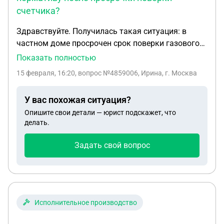
счетчика?
Здравствуйте. Получилась такая ситуация: в
частном доме просрочен срок поверки газового
счетчика. Срок 21.01.2026. В феврале получена
Показать полностью
квитанция для оплаты газа за январь 2026 г. И в
15 февраля, 16:20
, вопрос №4859006, Ирина, г. Москва
ней начисления : 1-по нормативу из-за
пропущенного срока поверки, 2- за
У вас похожая ситуация?
пищеприготовление и газовой колонки( по факту
Опишите свои детали — юрист подскажет, что
стоит котел), 3- по счетчику ( показания
делать.
передавались регулярно), 4- по среднему объему.
Что здесь лишнее для начисления?
Задать свой вопрос
Исполнительное производство