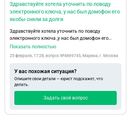
Здравствуйте хотела уточнить по поводу
электронного ключа, у нас был домофон его
якобы сняли за долги
Здравствуйте хотела уточнить по поводу
электронного ключа ,у нас был домофон его
якобы сняли за долги электронного ключа у нас
Показать полностью
нет трубки дома нам сказали что нужно платить
25 февраля, 17:28
, вопрос №4869745, Марина, г. Москва
за домофон который уличный мы пользуемся
ключом чипом
У вас похожая ситуация?
Опишите свои детали — юрист подскажет, что
делать.
Задать свой вопрос