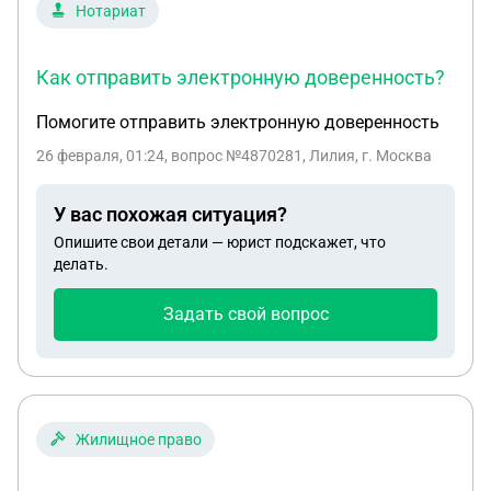
записи акта, если исправить фамилию в
Нотариат
свидетельстве о заключении брака отца и матери.
Корректно ли такое решение вопроса? Не
Как отправить электронную доверенность?
является ли оригинальное свидетельство о
рождении первоначальным документом, на
Помогите отправить электронную доверенность
который нужно опираться и соответственно
26 февраля, 01:24
, вопрос №4870281, Лилия, г. Москва
исправлять запись в актовой книге, и далее
выдать повторное свидетельство с фамилией
У вас похожая ситуация?
через Ё, как она и есть в оригинальном
свидетельстве? Спасибо!
Опишите свои детали — юрист подскажет, что
делать.
Задать свой вопрос
Жилищное право