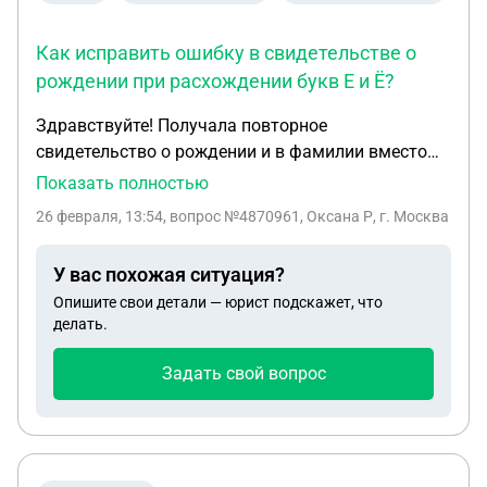
Как исправить ошибку в свидетельстве о
рождении при расхождении букв Е и Ё?
Здравствуйте! Получала повторное
свидетельство о рождении и в фамилии вместо
буквы Ё написали Е, ссылаясь на запись в акте
Показать полностью
гражданского состояния (актовой книге). В
26 февраля, 13:54
, вопрос №4870961, Оксана Р, г. Москва
старом свидетельство образца СССР фамилия и
моя, и отца и матери написана через Ё. Исправить
У вас похожая ситуация?
фамилию в повторном свидетельстве отказались.
Опишите свои детали — юрист подскажет, что
Паспорт и все остальные документы написаны с
делать.
Ё. Проверили запись фамилии отца в акте, и она
через Ё (так же как и в его свидетельстве о
Задать свой вопрос
рождении, которое в наличии), затем проверили
свидетельство о заключении брака и там
некорретно написано через Е. Сказали можно
исправить в моем повторном свидетельстве и в