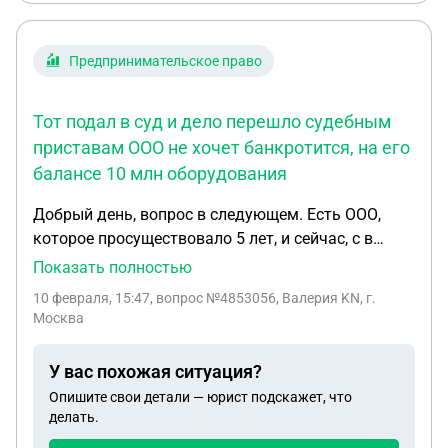
Предпринимательское право
Тот подал в суд и дело перешло судебным
приставам ООО не хочет банкротится, на его
балансе 10 млн оборудования
Добрый день, вопрос в следующем. Есть ООО,
которое просуществовало 5 лет, и сейчас, с в
конце деятельности, накопило долг 1,2 млн перед
Показать полностью
одним из контрагентов. Тот подал в суд и дело
10 февраля, 15:47
, вопрос №4853056, Валерия KN, г.
перешло судебным приставам ООО не хочет
Москва
банкротится, на его балансе 10 млн
оборудования, еще столько же имеется в
У вас похожая ситуация?
имуществе компании, которое не на балансе
Опишите свои детали — юрист подскажет, что
(компьютеры, техника и тд), как раз на сумму
делать.
около 1,2 млн Диреткор ООО хочет как-то