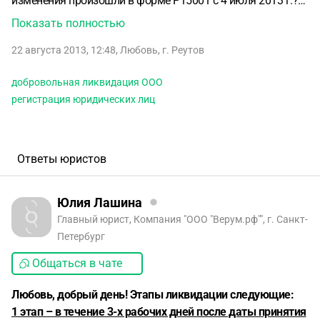
изменения произошли в форме Р15001 с 4 июля 2013 г.?
если я правильно поняла из инфы с интернета,и с этого
Показать полностью
сайта в частности, кроме этой требуется еще подавать
22 августа 2013, 12:48
,
Любовь
,
г. Реутов
форму Р15002, но где ее берут? я нигде не могу найти. На
сайте ФНС обнаружила только 2 формы: Р15001
добровольная ликвидация ООО
«Уведомление о ликвидации юридического лица» и
регистрация юридических лиц
Р16001 «Заявление о государственной регистрации
юридического лица в связи с его ликвидацией». Уточните,
пожалуйста последовательность действий и документы,
которые требуется оформить при ликвидации ООО.
Ответы юристов
Юлия Лашина
Главный юрист, Компания "ООО "Верум.рф"", г. Санкт-
Петербург
Общаться в чате
Любовь, добрый день! Этапы ликвидации следующие:
1 этап – в течение 3-х рабочих дней после даты принятия