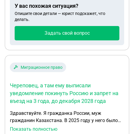
было написано заявление в милицию и сняты
У вас похожая ситуация?
побои. Побои легкие, поэтому сыну ничего кроме
Опишите свои детали — юрист подскажет, что
штрафа не будет. После этой ситуации сына
делать.
выселили из дома. С учетом вышеизложенного я
хочу выписать сына из дома, чтоб у него не было
Задать свой вопрос
оснований в нем находится. Добровольно
выписываться он не согласится, другой
недвижимости, где он может прописаться у него
нет. Вопросы: 1. Является ли заявление в
милицию основанием чтоб его выписать? 2.
Миграционное право
Может ли стать препятствием в выписке
прописка в доме его маленькой дочки? 3. Может
Череповец, а там ему выписали
ли стать препятствием в выписке отсутствие у
уведомление покинуть Россию и запрет на
сына собственной недвижимости? 4. Как
въезд на 3 года, до декабря 2028 года
корректно действовать, чтоб выписать его?
Здравствуйте. Я гражданка России, муж
гражданин Казахстана. В 2025 году у него было
нарушение миграционного учета более 90 дней,
Показать полностью