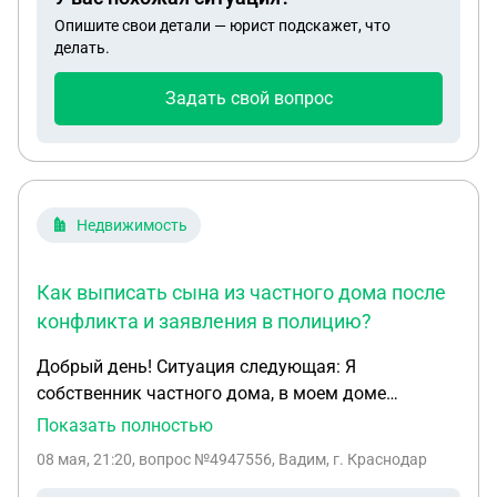
прописать. Меня он сейчас выписывает через суд.
Опишите свои детали — юрист подскажет, что
делать.
Задать свой вопрос
Недвижимость
Как выписать сына из частного дома после
конфликта и заявления в полицию?
Добрый день! Ситуация следующая: Я
собственник частного дома, в моем доме
прописаны моя жена, мой сын и его дочка
Показать полностью
(возраст 7 месяцев). В семье возник конфликт и
08 мая, 21:20
, вопрос №4947556, Вадим, г. Краснодар
сын избил мою жену и мою дочь (его сестра),