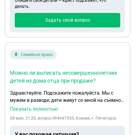
Опишите свои детали — юрист подскажет, что
делать.
Задать свой вопрос
Семейное право
Можно ли выписать несовершеннолетних
детей из дома отца при продаже?
Здравствуйте. Подскажите пожалуйста. Мы с
мужем в разводе, дети живут со мной на съемной
квартире. Сейчас бывший муж хочет продать свой
Показать полностью
дом и через нового покупателя выписать детей
08 мая, 21:20
, вопрос №4947555, Ксения, г. Пятигорск
через суд. Подскажите пожалуйста, можно ли
выписать детей до 14 лет, если их некуда
У вас похожая ситуация?