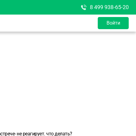
8 499 938-65-20
Войти
стрече- не реагирует. что делать?