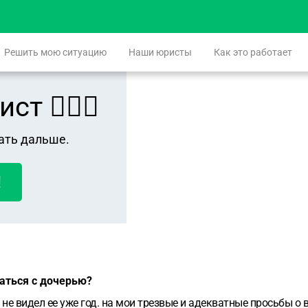
Решить мою ситуацию
Наши юристы
Как это работает
 👨🏻‍⚖️
ать дальше.
!
щаться с дочерью?
не видел ее уже год. на мои трезвые и адекватные просьбы о в