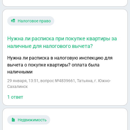
составить соглашение о разделении долей,чтобы
одна квартира досталась брату ,а другая сестре,а не
по 1/2 в каждой.Если одна квартира по
Налоговое право
кадастровой стоимости дороже второй
обязательно ли нужно будет выплачивать второму
Нужна ли расписка при покупке квартиры за
недостающую сумму или по договоренности если
наличные для налогового вычета?
всех все устраивает?(Одна квартира стоит 9 мл
,другая 5 мл.)
Нужна ли расписка в налоговую инспекцию для
вычета о покупке квартиры? оплата была
наличными
29 января, 13:51
, вопрос №4839661, Татьяна, г. Южно-
Сахалинск
1 ответ
Недвижимость