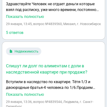
Здравствуйте Человек не отдает деньги которые
взял под расписку, уже много времени, постоянно
говорит каждый день что отдаст и не отдает, также
Показать полностью
известно что у него отец сидел по 165 статье части
29 января, 13:45
, вопрос №4839560, Михаил, г. Новосибирск
первой, что очень похожа на ту что этот человек
делает в мою сторону, может ли это
5 ответов
поспособствовать еще большой ухудшении
ситуации если подать на него заявление и в суде
ему будет хуже доказать свою точку правоты так
Недвижимость
как его родственник сидел уж по этой статье ?
Спишут ли долг по алиментам с доли в
наследственной квартире при продаже?
Вступили в наследство по квартире. Тётя-1/3 и
двоюродные братья-4 человека по 1/6.Продаем
квартиру за 1800000.У одного из нас доля 1/6-и
Показать полностью
долг по алиментам-700000.долг полностью заберут
29 января, 13:36
, вопрос №4839544, Людмила, г. Санкт-
или только его часть?
Петербург