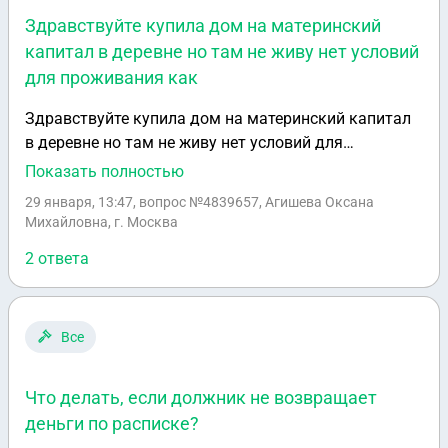
Здравствуйте купила дом на материнский
капитал в деревне но там не живу нет условий
для проживания как
Здравствуйте купила дом на материнский капитал
в деревне но там не живу нет условий для
проживания как избавиться от этого дома чтоб он
Показать полностью
на мне не вёсел и я там с детьми не живу как не
29 января, 13:47
, вопрос №4839657, Агишева Оксана
платить налог на землю
Михайловна, г. Москва
2 ответа
Все
Что делать, если должник не возвращает
деньги по расписке?