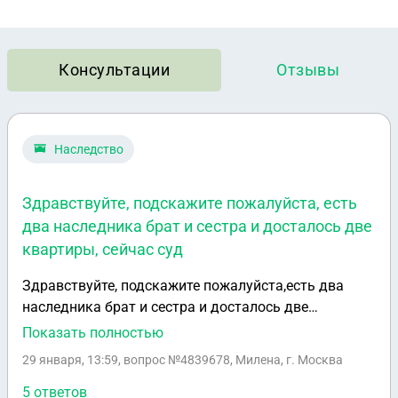
Консультации
Отзывы
Наследство
Здравствуйте, подскажите пожалуйста, есть
два наследника брат и сестра и досталось две
квартиры, сейчас суд
Здравствуйте, подскажите пожалуйста,есть два
наследника брат и сестра и досталось две
квартиры , сейчас суд по одной квартире идёт и
Показать полностью
после суда ее разделят по 1/2 на двоих,вторая
29 января, 13:59
, вопрос №4839678, Милена, г. Москва
квартира в другом городе,с ней нет проблем.Можно
ли до оформления квартир в собственность
5 ответов