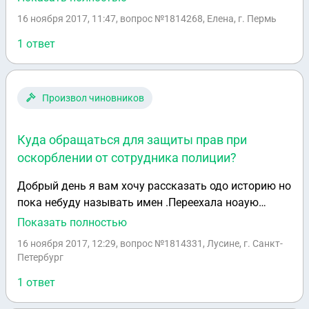
дочь 11 месяцев, неработающая жена,
16 ноября 2017, 11:47
, вопрос №1814268, Елена, г. Пермь
ухаживающая за ребенком 11 месяцев. Заранее
спасибо за ответ!
1 ответ
Произвол чиновников
Куда обращаться для защиты прав при
оскорблении от сотрудника полиции?
Добрый день я вам хочу рассказать одо историю но
пока небуду называть имен .Переехала ноаую
квартиру почти месяц назад.Нас дома 4 человека я
Показать полностью
муж дочь и свекровь.Заранее скажу что я армянка
16 ноября 2017, 12:29
, вопрос №1814331, Лусине, г. Санкт-
ну почти что 15 лет живу в Рф .Как то утром рано
Петербург
начало 8 часу стучатся в дверь ,я еще не одета и
1 ответ
собираю ребенка в школу спрашываю кто от туда
голос женскый что это соседка открываю и даже