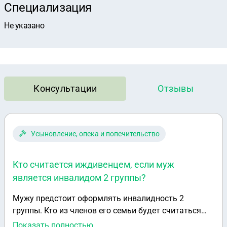
Специализация
Не указано
Консультации
Отзывы
Усыновление, опека и попечительство
Кто считается иждивенцем, если муж
является инвалидом 2 группы?
Мужу предстоит оформлять инвалидность 2
группы. Кто из членов его семьи будет считаться
иждивенцами: ребенок-инвалид детства 14 лет,
Показать полностью