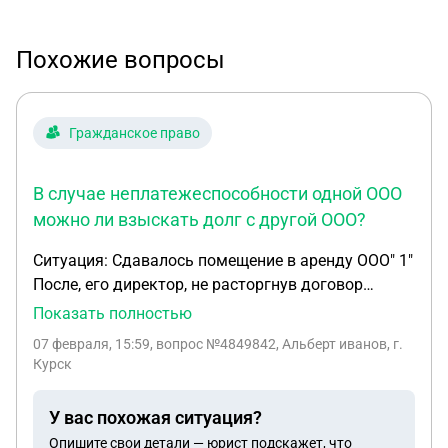
Похожие вопросы
Гражданское право
В случае неплатежеспособности одной ООО
можно ли взыскать долг с другой ООО?
Ситуация: Сдавалось помещение в аренду ООО" 1"
После, его директор, не расторгнув договор
аренды, заключил новый договор аренды, указав
Показать полностью
качестве арендатора другое свое ООО "2" Не
07 февраля, 15:59
, вопрос №4849842, Альберт иванов, г.
предупредил за 3 месяца согласно договора о
Курск
том, что будет съезжать. Все только в переписке.
1.Вопрос: будет ли переписка являться
У вас похожая ситуация?
подтверждением уведомления? 2. Можно ли
Опишите свои детали — юрист подскажет, что