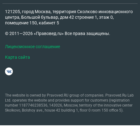
121205, город Москва, территория Сколково инновационного
центра, Большой бульвар, дом 42 строение 1, этаж 0,
помещение 150, кабинет 5
© 2011—2026 «Правовед.ru» Все права защищены.
Лицензионное соглашение
Карта сайта
The website is owned by Pravoved.RU group of companies. Pravoved.Ru Lab
Ltd. operates the website and provides support for customers (registration
number 1187746238536, 143026, Moscow, territory of the innovative center
Skolkovo, Bolshoy ave., house 42 building 1, floor 0 room 150 office 5).