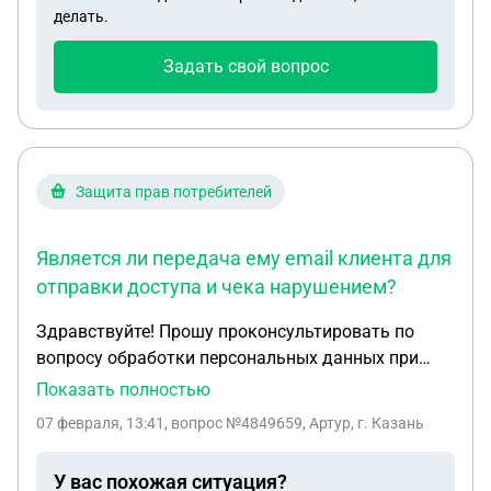
взыскать по не расторженглму договору деньги
делать.
за аренду, если в переписке ген. директор просил
перезаключить договор аренды с другим своим
Задать свой вопрос
ООО2. 3. У него были просрочки, можно ли
взыскать% за каждый период. 4. В случае
неплатежеспособности одной ООО можно ли
взыскать долг с другой ООО? Спасибо!
Защита прав потребителей
Является ли передача ему email клиента для
отправки доступа и чека нарушением?
Здравствуйте! Прошу проконсультировать по
вопросу обработки персональных данных при
продаже цифровых товаров. Суть:Я продаю
Показать полностью
цифровые продукты (файлы, доступы) через сайт.
07 февраля, 13:41
, вопрос №4849659, Артур, г. Казань
Форма заказа собирает два поля: 1. Email
(обязательно)— для отправки купленного товара
У вас похожая ситуация?
и кассового чека. 2. Имя (необязательно) — для