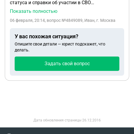
статуса и справки об участии в СВО
актуальную правоприменительную практику (в
моих действий.
военнослужащие у которых статус ветерана
Показать полностью
т.ч. Роскомнадзора) для каждого пункта. Цель —
боевых действий получен в соответствии с По
выстроить абсолютно корректную с юридической
06 февраля, 20:14
, вопрос №4849089, Иван, г. Москва
подп. 1.1 пункта 1 ст. 3 Федерального закона «О
точки зрения форму заказа, минимизирующую
ветеранах» № 5-ФЗ от 12.01.1995 (в ред.
риски.
У вас похожая ситуация?
Федерального закона от 21.04.2025 N 83-ФЗ). И
Опишите свои детали — юрист подскажет, что
как это юридически обосновать.
делать.
Задать свой вопрос
Дата обновления страницы
26.12.2016