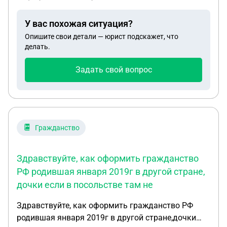
сотрудник протабелирован в эти дни. В следствии
на вахту его не вызывали и он обратился в
У вас похожая ситуация?
трудовую инспекцию, выставили счёт в 2240000
Опишите свои детали — юрист подскажет, что
р. При этом сотрудник работает в другой
делать.
организации не официально, в период пока его не
вызывали. После обращения в трудовую
Задать свой вопрос
инспекцию ему позвонил работодатель и
предложил, как вариант решения проблемы,
выехать на работу. Сотрудник отказался, сказав
что сперва решите финансовый вопрос. Можно ли
расторгнуть трудовой договор с сотрудником,
Гражданство
ссылаясь на выше указанные факторы.
Возможно ли подкрепить факты отказа
Здравствуйте, как оформить гражданство
выполнять свои обязанности сотрудником
РФ родившая января 2019г в другой стране,
служебными записками от коллег?
дочки если в посольстве там не
Здравствуйте, как оформить гражданство РФ
родившая января 2019г в другой стране,дочки