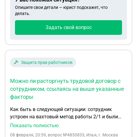
Опишите свои детали — юрист подскажет, что
делать.
Задать свой вопрос
Защита прав работников
Можно ли расторгнуть трудовой договор с
сотрудником, ссылаясь на выше указанные
факторы
Как быть в следующей ситуации: сотрудник
устроен на вахтовый метод работы 2/1 и были
невыхода на работу, которые отражены в
Показать полностью
докладной записке, где подписались 5 коллег. Но
08 февраля, 20:59
, вопрос №4850833, Илья, г. Москва