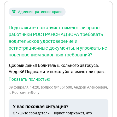
Административное право
Подскажите пожалуйста имеют ли право
работники РОСТРАНСНАДЗОРА требовать
водительское удостоверение и
регистрационные документы, и угрожать не
повеновением законных требований?
Добрый день!! Водитель школьного автобуса.
Андрей! Подскажите пожалуйста имеют ли право
работники РОСТРАНСНАДЗОРА требовать
Показать полностью
водительское удостоверение и регистрационные
09 февраля, 14:20
, вопрос №4851500, Андрей Алексеевич,
документы, и угрожать не повеновением
г. Ростов-на-Дону
законных требований?
У вас похожая ситуация?
Опишите свои детали — юрист подскажет, что