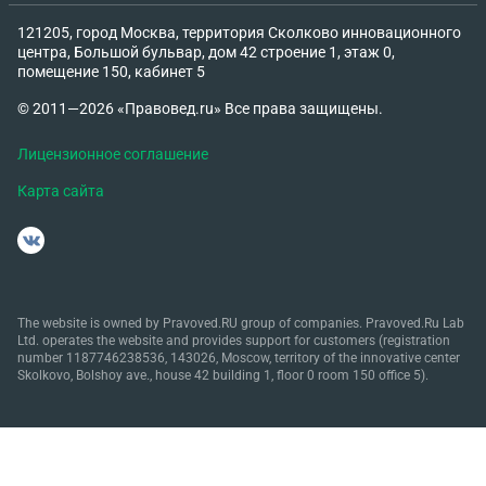
121205, город Москва, территория Сколково инновационного
центра, Большой бульвар, дом 42 строение 1, этаж 0,
помещение 150, кабинет 5
© 2011—2026 «Правовед.ru» Все права защищены.
Лицензионное соглашение
Карта сайта
The website is owned by Pravoved.RU group of companies. Pravoved.Ru Lab
Ltd. operates the website and provides support for customers (registration
number 1187746238536, 143026, Moscow, territory of the innovative center
Skolkovo, Bolshoy ave., house 42 building 1, floor 0 room 150 office 5).