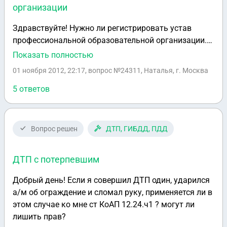
организации
Здравствуйте! Нужно ли регистрировать устав
профессиональной образовательной организации.
Сначала опишу ситуацию, а потом сформулирую
Показать полностью
вопросы, надеюсь, на терпение и
01 ноября 2012, 22:17
, вопрос №24311, Наталья, г. Москва
снисходительность. В юридических вопросах
полный ноль (( Я и мои коллеги - психологи,
5 ответов
представители экзистенциально-гуманистического
направления психотерапии (ЭГП). Занимаемся
индивидуальной практикой (консультированием) +
Вопрос решен
ДТП, ГИБДД, ПДД
преподаем в различных вузах. И, в частности,
занимаемся обучением психологов ЭГП. Эти курсы
ДТП с потерпевшим
обучения длительные, понятно, участники хотят
иметь бумагу гос.образца об образовании. Поэтому
Добрый день! Если я совершил ДТП один, ударился
сейчас мы договариваемся с вузами и они выдают
а/м об ограждение и сломал руку, применяется ли в
свидетельство по повышении квалификации. А мы
этом случае ко мне ст КоАП 12.24.ч1 ? могут ли
за это отстегиваем большой процент. Хочется
лишить прав?
перестать работать на вузы и иметь возможность