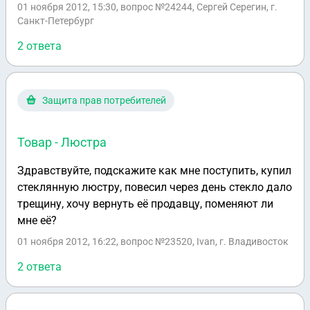
01 ноября 2012, 15:30
, вопрос №24244, Сергей Серегин, г.
выдавать свидетельства самим. Значит, стоит
Санкт-Петербург
вопрос о лицензировании. Следующая тема - это
желание организовать профессиональное
2 ответа
сообщество/ассоциацию. Со своим уставом,
правилами вступления, членством. Эта тема
связана с необходимостью стандартизации
Защита прав потребителей
деятельности психологов-ЭГП. И подразумевается,
что в рамках этой ассоциации будут проводиться
Товар - Люстра
конференции, семинары и пр. Соответственно, если
хочется двух вещей - иметь право выдавать
Здравствуйте, подскажите как мне поступить, купил
свидетельства о повышении квалификации и
стеклянную люстру, повесил через день стекло дало
параллельно организовать профессиональное
трещину, хочу вернуть её продавцу, поменяют ли
сообщество - что нужно сделать? 1. какую
мне её?
некоммерческую организацию надо
01 ноября 2012, 16:22
, вопрос №23520, Ivan, г. Владивосток
регистрировать? 2. если она некоммерческая, то
какие есть ограничения на использование денег,
2 ответа
полученных за обучение или участие в
конференциях, семинарах, супервизиях? 3. какие
требования к помещению, в котором будет